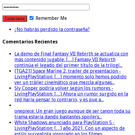
Remember Me
¿No habrás perdido la contraseña?
Comentarios Recientes
La demo de Final Fantasy VII Rebirth se actualiza con
más contenido jugable: […] Fantasy VII Rebirth
continúa el legado del primer título de la trilogí...
[TGA21] Space Marine 2, trailer de presentacion -
LivingPlayStation: […] momento solo hemos podido
ver un tráiler cinemático que mezcla algunas...
Sly Cooper podría volver según los rumores -
LivingPlayStation: […] Ahora un rumor surgido en la
red haría pensar lo contrario, y es que a...
onepiece: Un gran juego aunque de ser canon toda su
trama estaría dando bastantes spoilers...
White Shadows anunciado para PlayStation 5 -
LivingPlayStation: […] año 2021. Con un aspecto de
estilo surrealista inspirado en los filmes...