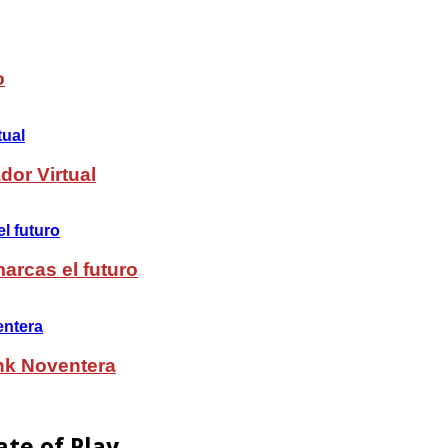
o
dor Virtual
arcas el futuro
nk Noventera
ate of Play