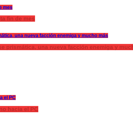
ta fin de mes
lase prismática, una nueva facción enemiga y mu
no hacia el PC