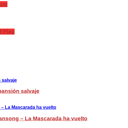
com
f Play
pansión salvaje
ansong – La Mascarada ha vuelto