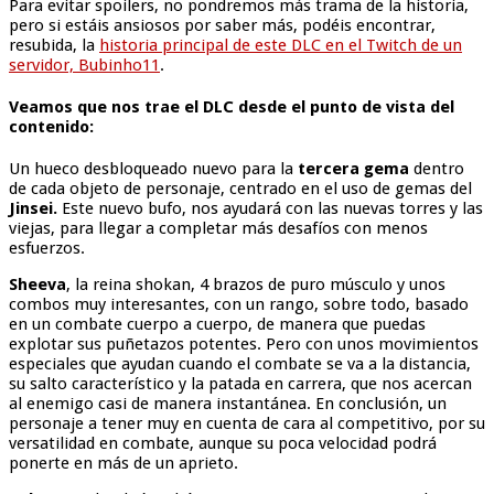
Para evitar spoilers, no pondremos más trama de la historia,
pero si estáis ansiosos por saber más, podéis encontrar,
resubida, la
historia principal de este DLC en el Twitch de un
servidor, Bubinho11
.
Veamos que nos trae el DLC desde el punto de vista del
contenido:
Un hueco desbloqueado nuevo para la
tercera gema
dentro
de cada objeto de personaje, centrado en el uso de gemas del
Jinsei.
Este nuevo bufo, nos ayudará con las nuevas torres y las
viejas, para llegar a completar más desafíos con menos
esfuerzos.
Sheeva
, la reina shokan, 4 brazos de puro músculo y unos
combos muy interesantes, con un rango, sobre todo, basado
en un combate cuerpo a cuerpo, de manera que puedas
explotar sus puñetazos potentes. Pero con unos movimientos
especiales que ayudan cuando el combate se va a la distancia,
su salto característico y la patada en carrera, que nos acercan
al enemigo casi de manera instantánea. En conclusión, un
personaje a tener muy en cuenta de cara al competitivo, por su
versatilidad en combate, aunque su poca velocidad podrá
ponerte en más de un aprieto.