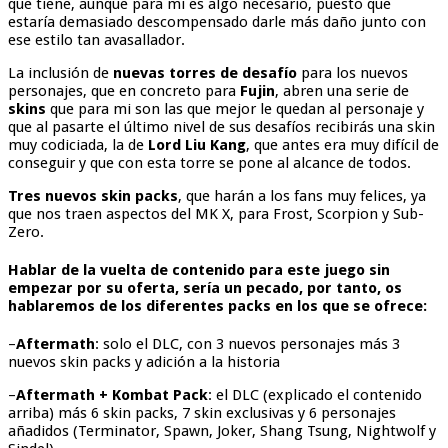
que tiene, aunque para mi es algo necesario, puesto que
estaría demasiado descompensado darle más daño junto con
ese estilo tan avasallador.
La inclusión de
nuevas torres de desafío
para los nuevos
personajes, que en concreto para
Fujin
, abren una serie de
skins
que para mi son las que mejor le quedan al personaje y
que al pasarte el último nivel de sus desafíos recibirás una skin
muy codiciada, la de
Lord Liu Kang
, que antes era muy difícil de
conseguir y que con esta torre se pone al alcance de todos.
Tres nuevos skin packs
, que harán a los fans muy felices, ya
que nos traen aspectos del MK X, para Frost, Scorpion y Sub-
Zero.
Hablar de la vuelta de contenido para este juego sin
empezar por su oferta, sería un pecado, por tanto, os
hablaremos de los diferentes packs en los que se ofrece:
–
Aftermath
: solo el DLC, con 3 nuevos personajes más 3
nuevos skin packs y adición a la historia
–
Aftermath + Kombat Pack
: el DLC (explicado el contenido
arriba) más 6 skin packs, 7 skin exclusivas y 6 personajes
añadidos (Terminator, Spawn, Joker, Shang Tsung, Nightwolf y