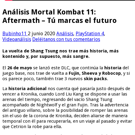
Análisis Mortal Kombat 11:
Aftermath – Tú marcas el futuro
Bubinho11
2 junio 2020
Análisis
,
PlayStation 4
,
Videoanálisis
Deléitanos con tus comentarios
La vuelta de Shang Tsung nos trae más historia, más
kontenido y, por supuesto, más sangre.
El
26 de mayo
se lanzó este DLC, que continúa la
historia
del
juego base, nos trae de vuelta a
Fujin, Sheeva y Robocop
, y si
os parece poco, también trae 3 nuevos
skin packs
.
La
historia adicional
nos cuenta qué pasaría justo después de
vencer a Kronika, cuando Lord Liu Kang se dispone a usar las
arenas del tiempo, regresando del vacío Shang Tsung
acompañado de Nightwolf y el gran Fujin. Tras la advertencia
del antiguo villano, sobre la posibilidad de romper las arenas
sin el uso de la corona de Kronika, deciden aliarse de manera
temporal con él para recuperarla, en un viaje al pasado y evitar
que Cetrion la robe para ella.