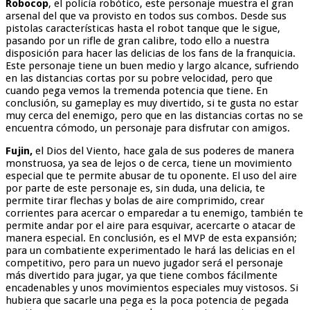
Robocop
, el policía robótico, este personaje muestra el gran
arsenal del que va provisto en todos sus combos. Desde sus
pistolas características hasta el robot tanque que le sigue,
pasando por un rifle de gran calibre, todo ello a nuestra
disposición para hacer las delicias de los fans de la franquicia.
Este personaje tiene un buen medio y largo alcance, sufriendo
en las distancias cortas por su pobre velocidad, pero que
cuando pega vemos la tremenda potencia que tiene. En
conclusión, su gameplay es muy divertido, si te gusta no estar
muy cerca del enemigo, pero que en las distancias cortas no se
encuentra cómodo, un personaje para disfrutar con amigos.
Fujin,
el Dios del Viento, hace gala de sus poderes de manera
monstruosa, ya sea de lejos o de cerca, tiene un movimiento
especial que te permite abusar de tu oponente. El uso del aire
por parte de este personaje es, sin duda, una delicia, te
permite tirar flechas y bolas de aire comprimido, crear
corrientes para acercar o emparedar a tu enemigo, también te
permite andar por el aire para esquivar, acercarte o atacar de
manera especial. En conclusión, es el MVP de esta expansión;
para un combatiente experimentado le hará las delicias en el
competitivo, pero para un nuevo jugador será el personaje
más divertido para jugar, ya que tiene combos fácilmente
encadenables y unos movimientos especiales muy vistosos. Si
hubiera que sacarle una pega es la poca potencia de pegada