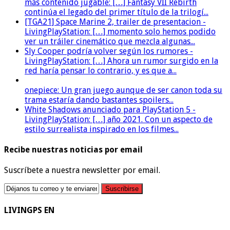
más contenido jugable: […] Fantasy VII Rebirth
continúa el legado del primer título de la trilogí...
[TGA21] Space Marine 2, trailer de presentacion -
LivingPlayStation: […] momento solo hemos podido
ver un tráiler cinemático que mezcla algunas...
Sly Cooper podría volver según los rumores -
LivingPlayStation: […] Ahora un rumor surgido en la
red haría pensar lo contrario, y es que a...
onepiece: Un gran juego aunque de ser canon toda su
trama estaría dando bastantes spoilers...
White Shadows anunciado para PlayStation 5 -
LivingPlayStation: […] año 2021. Con un aspecto de
estilo surrealista inspirado en los filmes...
Recibe nuestras noticias por email
Suscríbete a nuestra newsletter por email.
LIVINGPS EN