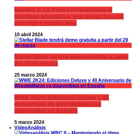
Destiny 2: La Forma Final incluye la
subclase prismática, una nueva facción
enemiga y mucho más
10 abril 2024
Stellar Blade tendrá demo gratuita a partir
del 29 de marzo
25 marzo 2024
WWE 2K24: Ediciones Deluxe y 40
Aniversario de WrestleMania ya
disponibles en España
5 marzo 2024
VideoAnálisis