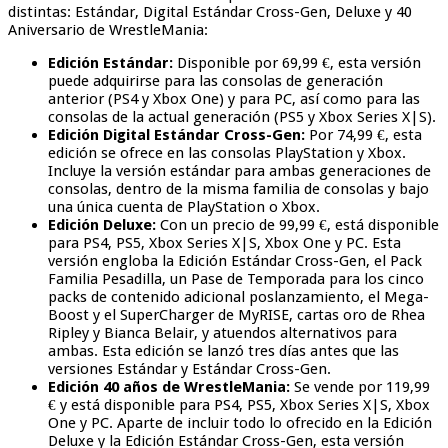
distintas: Estándar, Digital Estándar Cross-Gen, Deluxe y 40
Aniversario de WrestleMania:
Edición Estándar:
Disponible por 69,99 €, esta versión
puede adquirirse para las consolas de generación
anterior (PS4 y Xbox One) y para PC, así como para las
consolas de la actual generación (PS5 y Xbox Series X|S).
Edición Digital Estándar Cross-Gen:
Por 74,99 €, esta
edición se ofrece en las consolas PlayStation y Xbox.
Incluye la versión estándar para ambas generaciones de
consolas, dentro de la misma familia de consolas y bajo
una única cuenta de PlayStation o Xbox.
Edición Deluxe:
Con un precio de 99,99 €, está disponible
para PS4, PS5, Xbox Series X|S, Xbox One y PC. Esta
versión engloba la Edición Estándar Cross-Gen, el Pack
Familia Pesadilla, un Pase de Temporada para los cinco
packs de contenido adicional poslanzamiento, el Mega-
Boost y el SuperCharger de MyRISE, cartas oro de Rhea
Ripley y Bianca Belair, y atuendos alternativos para
ambas. Esta edición se lanzó tres días antes que las
versiones Estándar y Estándar Cross-Gen.
Edición 40 años de WrestleMania:
Se vende por 119,99
€ y está disponible para PS4, PS5, Xbox Series X|S, Xbox
One y PC. Aparte de incluir todo lo ofrecido en la Edición
Deluxe y la Edición Estándar Cross-Gen, esta versión