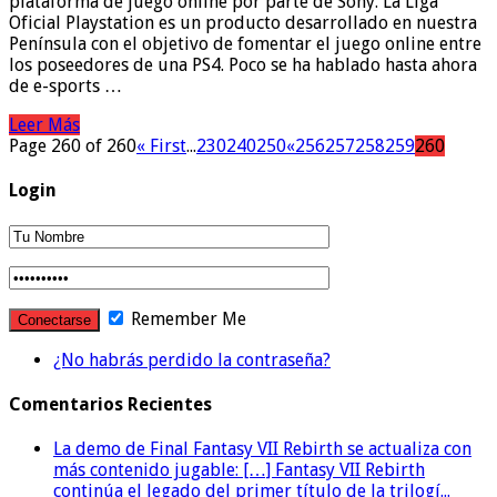
plataforma de juego online por parte de Sony. La Liga
Oficial Playstation es un producto desarrollado en nuestra
Península con el objetivo de fomentar el juego online entre
los poseedores de una PS4. Poco se ha hablado hasta ahora
de e-sports …
Leer Más
Page 260 of 260
« First
...
230
240
250
«
256
257
258
259
260
Login
Remember Me
¿No habrás perdido la contraseña?
Comentarios Recientes
La demo de Final Fantasy VII Rebirth se actualiza con
más contenido jugable: […] Fantasy VII Rebirth
continúa el legado del primer título de la trilogí...