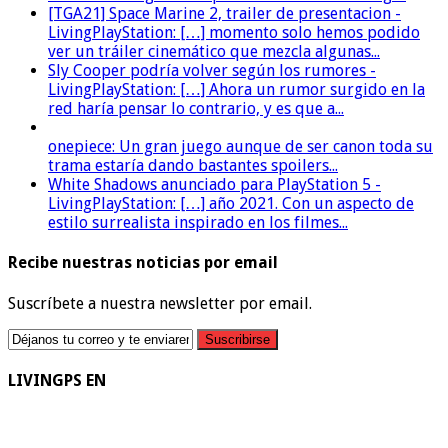
[TGA21] Space Marine 2, trailer de presentacion -
LivingPlayStation: […] momento solo hemos podido
ver un tráiler cinemático que mezcla algunas...
Sly Cooper podría volver según los rumores -
LivingPlayStation: […] Ahora un rumor surgido en la
red haría pensar lo contrario, y es que a...
onepiece: Un gran juego aunque de ser canon toda su
trama estaría dando bastantes spoilers...
White Shadows anunciado para PlayStation 5 -
LivingPlayStation: […] año 2021. Con un aspecto de
estilo surrealista inspirado en los filmes...
Recibe nuestras noticias por email
Suscríbete a nuestra newsletter por email.
LIVINGPS EN