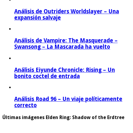
Análisis de Outriders Worldslayer – Una
expansión salvaje
Análisis de Vampire: The Masquerade –
Swansong – La Mascarada ha vuelto
Análisis Eiyunde Chronicle: Rising – Un
bonito coctel de entrada
Análisis Road 96 – Un viaje políticamente
correcto
Últimas imágenes Elden Ring: Shadow of the Erdtree