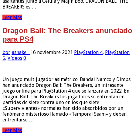
asaltantes junto a Célula y Majin Boo. DRAGON BALL: THE
BREAKERS es …
Leer Más
Dragon Ball: The Breakers anunciado
para PS4
borjasnake1
16 noviembre 2021
PlayStation 4
,
PlayStation
5
,
Vídeos
0
Un juego multijugador asimétrico. Bandai Namco y Dimps
han anunciado Dragon Ball: The Breakers, un intresante
juego online para PlayStation 4 que se lanzará en 2022. En
Dragon Ball: The Breakers los jugadores se enfrentan en
partidas de siete contra uno en los que siete
«Supervivientes» normales han sido absorbidos por un
fenómeno misterioso llamado «Temporal Seam» y deben
enfrentarse …
Leer Más