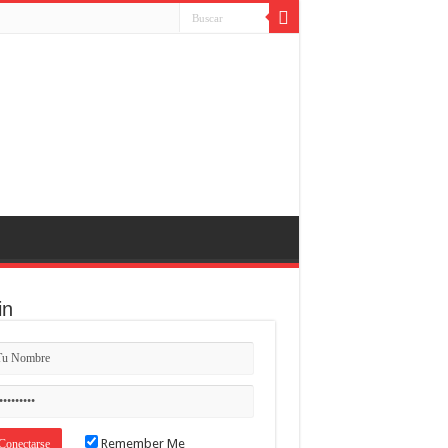
in
Remember Me