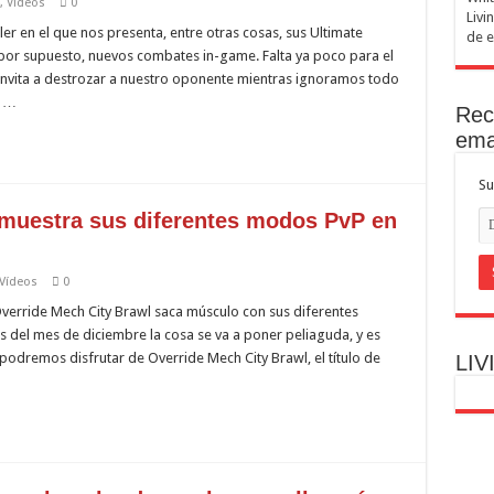
,
Vídeos
0
Livi
ler en el que nos presenta, entre otras cosas, sus Ultimate
de e
, por supuesto, nuevos combates in-game. Falta ya poco para el
 invita a destrozar a nuestro oponente mientras ignoramos todo
a …
Rec
ema
Su
 muestra sus diferentes modos PvP en
Vídeos
0
verride Mech City Brawl saca músculo con sus diferentes
del mes de diciembre la cosa se va a poner peliaguda, y es
odremos disfrutar de Override Mech City Brawl, el título de
LIV