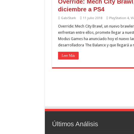
Override: Mech City Brawl
diciembre a PS4
GabiStark
11 julio 2018
PlayStation 4
,
V
Override: Mech City Brawl, un nuevo brawle
enfrentan entre ellos, promete llegar a nue
Modus Games ha anunciado hoy el nuevo lan
desarrolladora The Balance y que llegará a n
Leer Más
Últimos Análisis