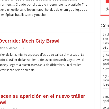
sformers… Creado por el estudio independiente brasileño The
¿N
iene un estilo sencillo: un mapa, hordas de enemigos llegados
 en épicas batallas. Esto y mucho …
Com
La d
con 
Override: Mech City Brawl
Rebi
trilo
tion 4
,
Vídeos
0
iler de lanzamiento a pocos días de su salida al mercado. La
[TGA
Livi
 el tráiler de lanzamiento de Override: Mech City Brawl. El
podi
e y llegará a nuestras PS4 el 4 de diciembre. En el tráiler
algu
terísticas principales del …
Sly 
Livi
la r
acen su aparición en el nuevo tráiler
cano
spoil
awl
Whit