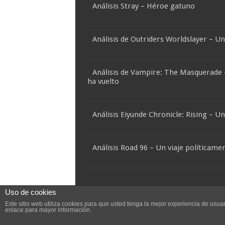
Análisis Stray – Héroe gatuno
Análisis de Outriders Worldslayer – U
Análisis de Vampire: The Masquerade
ha vuelto
Análisis Eiyunde Chronicle: Rising – U
Análisis Road 96 – Un viaje políticame
Uso de cookies
LivingPlayStation © Copyright 2007 - 2024, Tod
Este sitio web utiliza cookies para que usted tenga la mejor experiencia de us
enlace para mayor información.