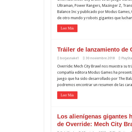
Ultraman, Power Rangers, Mazinger Z, Tran
Balance Inc y publicado por Modus Games, t
de otro mundo y robots gigantes que luchan
Leer Más
Tráiler de lanzamiento de 
borjasnake1
30 noviembre 2018
PlaySta
Override: Mech City Brawl nos muestra su trá
compañía editora Modus Games ha presentado
juego que ha sido desarrollado por The Balanc
podremos encontrar un resumen de las carac
Leer Más
Los alienígenas gigantes h
de Override: Mech City Br