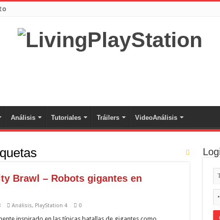
to
Análisis
Tutoriales
Tráilers
VideoAnálisis
iquetas
Log
ity Brawl – Robots gigantes en
8
Análisis
,
PlayStation 4
0
mente inspirado en las típicas batallas de gigantes como