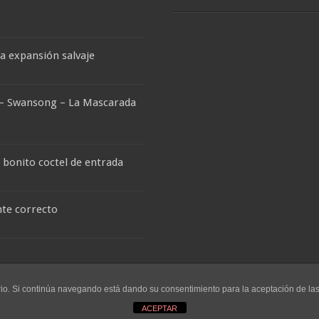
na expansión salvaje
 – Swansong – La Mascarada
n bonito coctel de entrada
nte correcto
os los derechos reservados -
Staff LivingPS
|
Contacto
|
Política de Privacidad
uario. Si continúa navegando está dando su consentimiento para la aceptación de l
ACEPTAR