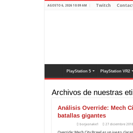
Twitch
Contac
AGOSTO 6, 2026 10:09 AM
PlayStation 5
PlayStation VR2
Archivos de nuestras et
Análisis Override: Mech C
batallas gigantes
borjasnake1
27 diciembre 201
Override: Mech City Brawl es un juego clara