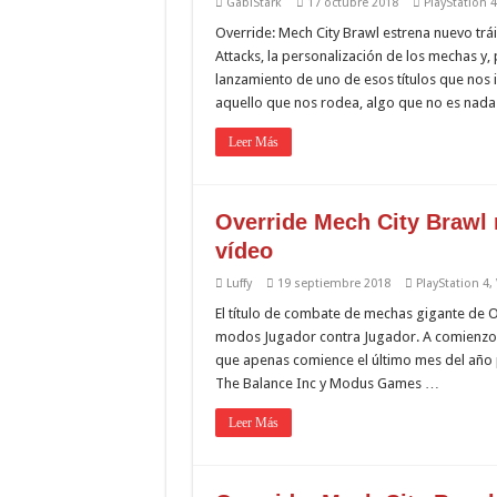
GabiStark
17 octubre 2018
PlayStation 4
Override: Mech City Brawl estrena nuevo trái
Attacks, la personalización de los mechas y
lanzamiento de uno de esos títulos que nos
aquello que nos rodea, algo que no es nad
Leer Más
Override Mech City Brawl
vídeo
Luffy
19 septiembre 2018
PlayStation 4
,
El título de combate de mechas gigante de O
modos Jugador contra Jugador. A comienzos 
que apenas comience el último mes del año p
The Balance Inc y Modus Games …
Leer Más