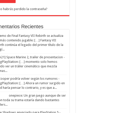
o habrás perdido la contraseña?
entarios Recientes
emo de Final Fantasy VII Rebirth se actualiza
más contenido jugable: […] Fantasy VII
rth continúa el legado del primer título de la
gí...
21] Space Marine 2, trailer de presentacion -
ngPlayStation: […] momento solo hemos
do ver un tráiler cinemático que mezcla
nas...
Cooper podría volver según los rumores -
ngPlayStation: […] Ahora un rumor surgido en
ed haría pensar lo contrario, y es que a...
onepiece: Un gran juego aunque de ser
n toda su trama estaría dando bastantes
ers...
e Shadows anunciado para PlayStation 5 -