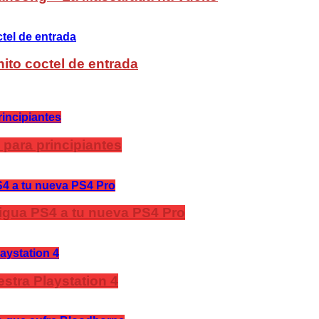
ito coctel de entrada
 para principiantes
ntigua PS4 a tu nueva PS4 Pro
stra Playstation 4