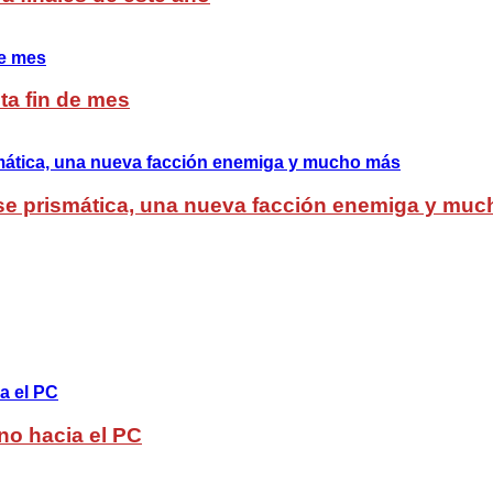
ta fin de mes
lase prismática, una nueva facción enemiga y mu
no hacia el PC