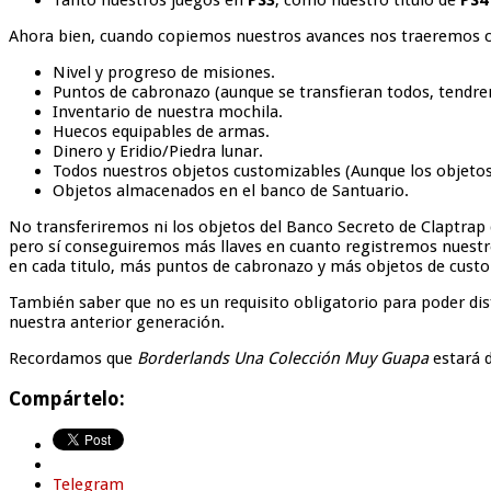
Tanto nuestros juegos en
PS3
, como nuestro título de
PS4
Ahora bien, cuando copiemos nuestros avances nos traeremos 
Nivel y progreso de misiones.
Puntos de cabronazo (aunque se transfieran todos, tendre
Inventario de nuestra mochila.
Huecos equipables de armas.
Dinero y Eridio/Piedra lunar.
Todos nuestros objetos customizables (Aunque los objeto
Objetos almacenados en el banco de Santuario.
No transferiremos ni los objetos del Banco Secreto de Claptrap
pero sí conseguiremos más llaves en cuanto registremos nuest
en cada titulo, más puntos de cabronazo y más objetos de cus
También saber que no es un requisito obligatorio para poder dis
nuestra anterior generación.
Recordamos que
Borderlands Una Colección Muy Guapa
estará 
Compártelo:
Telegram