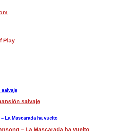
com
f Play
pansión salvaje
ansong – La Mascarada ha vuelto