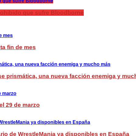
Prohibido que sufre Bloodborne
ta fin de mes
lase prismática, una nueva facción enemiga y mu
del 29 de marzo
rio de WrestleMania ya disponibles en España