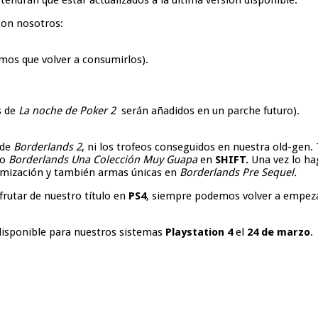
tendrán que estar actualizados a la última versión disponible.
con nosotros:
mos que volver a consumirlos).
s de
La noche de Poker 2
serán añadidos en un parche futuro).
 de
Borderlands 2
, ni los trofeos conseguidos en nuestra old-gen
ro
Borderlands Una Colección Muy Guapa
en
SHIFT.
Una vez lo ha
tomización y también armas únicas en
Borderlands Pre Sequel.
frutar de nuestro título en
PS4
, siempre podemos volver a empezar
disponible para nuestros sistemas
Playstation 4
el
24 de marzo
.