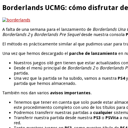
Borderlands UCMG: cómo disfrutar de 
A falta de una semana para el lanzamiento de
Borderlands Una 
Borderlands 2
y
Borderlands Pre Sequel
desde nuestra consola
P
El método es prácticamente similar al que pudimos usar para tra
Una vez que hemos descargado el
parche de lanzamiento
en n
Nuestros juegos old-gen tienen que estar actualizados con
Desde el menú principal de
Borderlands 2
o
Borderlands P
partida.
Una vez que la partida se ha subido, vamos a nuestra
PS4
y
partida que hemos almacenado.
También nos dan varios
avisos importantes
.
Tenemos que tener en cuenta que solo puede estar alma
este procedimiento completo con uno de los títulos para 
Podremos transferir nuestras partidas a
cualquier
sistema
Transferir nuestra partida desde nuestra
PS3
o
PSVita
a nu
red.