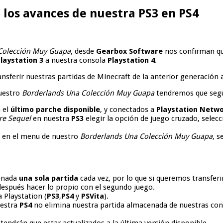
los avances de nuestra PS3 en PS4
Colección Muy Guapa
, desde
Gearbox Software
nos confirman qu
laystation 3
a nuestra consola
Playstation 4
.
nsferir nuestras partidas de Minecraft de la anterior generación 
uestro
Borderlands Una Colección Muy Guapa
tendremos que segui
 el
último parche disponible
, y conectados a
Playstation Netw
re Sequel
en nuestra
PS3
elegir la opción de juego cruzado, selecc
 en el menu de nuestro
Borderlands Una Colección Muy Guapa
, 
cenada
una sola partida
cada vez, por lo que si queremos transferir
después hacer lo propio con el segundo juego.
 Playstation (
PS3
,
PS4
y
PSVita
).
estra
PS4
no elimina nuestra partida almacenada de nuestras cons