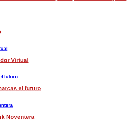
o
dor Virtual
arcas el futuro
nk Noventera