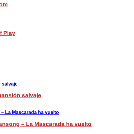
com
f Play
pansión salvaje
ansong – La Mascarada ha vuelto