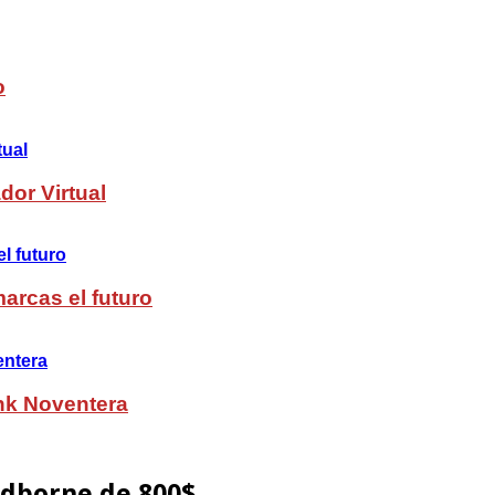
o
dor Virtual
arcas el futuro
nk Noventera
odborne de 800$