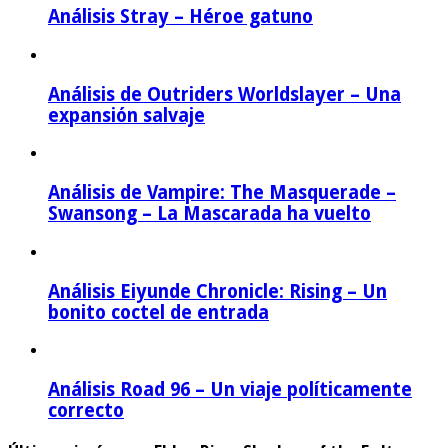
Análisis Stray – Héroe gatuno
Análisis de Outriders Worldslayer – Una
expansión salvaje
Análisis de Vampire: The Masquerade –
Swansong – La Mascarada ha vuelto
Análisis Eiyunde Chronicle: Rising – Un
bonito coctel de entrada
Análisis Road 96 – Un viaje políticamente
correcto