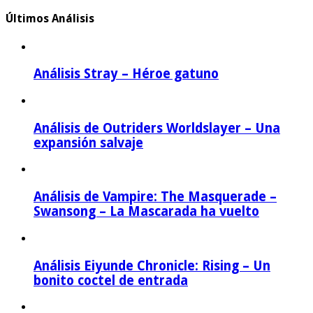
Últimos Análisis
Análisis Stray – Héroe gatuno
Análisis de Outriders Worldslayer – Una
expansión salvaje
Análisis de Vampire: The Masquerade –
Swansong – La Mascarada ha vuelto
Análisis Eiyunde Chronicle: Rising – Un
bonito coctel de entrada