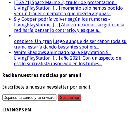
[TGA21] Space Marine 2, trailer de presentacion -
LivingPlayStation: […] momento solo hemos podido
ver un tráiler cinemático que mezcla algunas...
Sly Cooper podría volver según los rumores -
LivingPlayStation: […] Ahora un rumor surgido en la
red haría pensar lo contrario, y es que a...
onepiece: Un gran juego aunque de ser canon toda su
trama estaría dando bastantes spoilers...
White Shadows anunciado para PlayStation 5 -
LivingPlayStation: […] año 2021. Con un aspecto de
estilo surrealista inspirado en los filmes...
Recibe nuestras noticias por email
Suscríbete a nuestra newsletter por email.
LIVINGPS EN