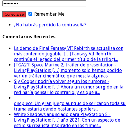
Remember Me
¿No habrás perdido la contraseña?
Comentarios Recientes
La demo de Final Fantasy VII Rebirth se actualiza con
más contenido jugable: […] Fantasy VII Rebirth
continúa el legado del primer título de la trilogí...
[TGA21] Space Marine 2, trailer de presentacion -
LivingPlayStation: […] momento solo hemos podido
ver un tráiler cinemático que mezcla algunas...
Sly Cooper podría volver según los rumores -
LivingPlayStation: […] Ahora un rumor surgido en la
red haría pensar lo contrario, y es que a...
onepiece: Un gran juego aunque de ser canon toda su
trama estaría dando bastantes spoilers...
White Shadows anunciado para PlayStation 5 -
LivingPlayStation: […] año 2021. Con un aspecto de
estilo surrealista inspirado en los filmes...