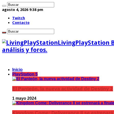
agosto 4, 2026 9:38 pm
Twitch
Contacto
LivingPlayStation 
análisis y foros.
Inicio
PlayStation 5
El Panteón, la nueva actividad de Destiny 2
1 mayo 2024
Kingdom Come: Deliverance II se estrenará 