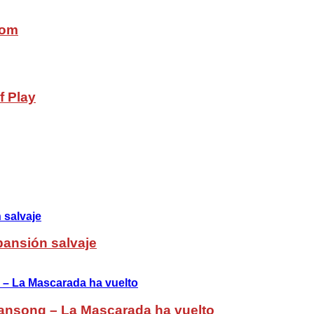
com
f Play
pansión salvaje
ansong – La Mascarada ha vuelto