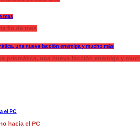
ta fin de mes
lase prismática, una nueva facción enemiga y mu
no hacia el PC