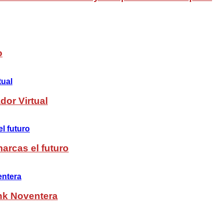
o
dor Virtual
arcas el futuro
nk Noventera