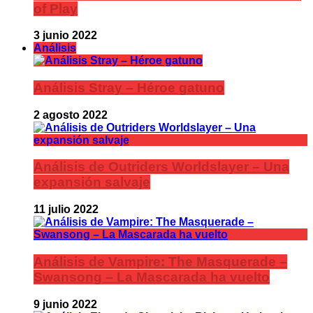
of Play
3 junio 2022
Análisis
Análisis Stray – Héroe gatuno
2 agosto 2022
Análisis de Outriders Worldslayer – Una
expansión salvaje
11 julio 2022
Análisis de Vampire: The Masquerade –
Swansong – La Mascarada ha vuelto
9 junio 2022