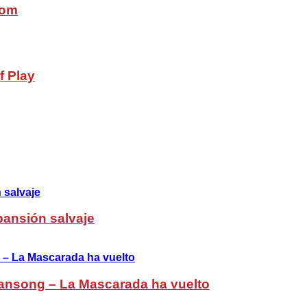
com
f Play
pansión salvaje
ansong – La Mascarada ha vuelto