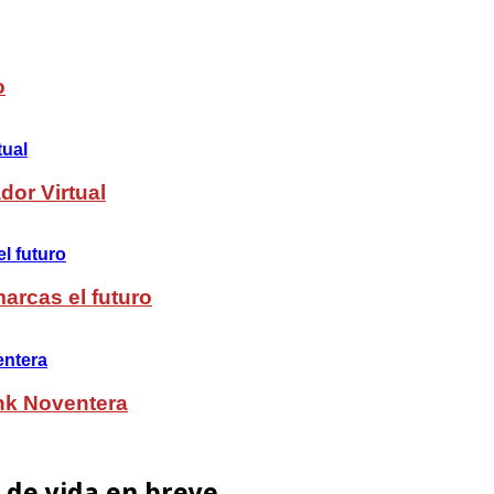
o
dor Virtual
arcas el futuro
nk Noventera
 de vida en breve