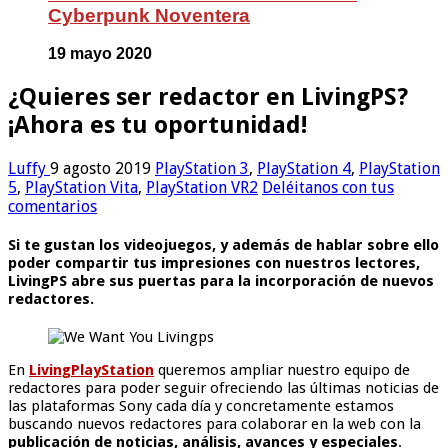
Cyberpunk Noventera
19 mayo 2020
¿Quieres ser redactor en LivingPS?
¡Ahora es tu oportunidad!
Luffy
9 agosto 2019
PlayStation 3
,
PlayStation 4
,
PlayStation
5
,
PlayStation Vita
,
PlayStation VR2
Deléitanos con tus
comentarios
Si te gustan los videojuegos, y además de hablar sobre ello
poder compartir tus impresiones con nuestros lectores,
LivingPS abre sus puertas para la incorporación de nuevos
redactores.
En
LivingPlayStation
queremos ampliar nuestro equipo de
redactores para poder seguir ofreciendo las últimas noticias de
las plataformas Sony cada día y concretamente estamos
buscando nuevos redactores para colaborar en la web con la
publicación de noticias, análisis, avances y especiales
.