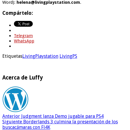
Word):
helena@livingplaystation.com
.
Compártelo:
Telegram
WhatsApp
Etiquetas
LivingPlaystation
LivingPS
Acerca de Luffy
Anterior
Judgment lanza Demo jugable para PS4
Siguiente
Borderlands 3 culmina la presentación de los
buscacámaras con Fl4K