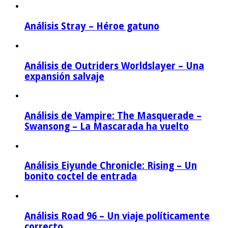
Análisis Stray – Héroe gatuno
Análisis de Outriders Worldslayer – Una
expansión salvaje
Análisis de Vampire: The Masquerade –
Swansong – La Mascarada ha vuelto
Análisis Eiyunde Chronicle: Rising – Un
bonito coctel de entrada
Análisis Road 96 – Un viaje políticamente
correcto