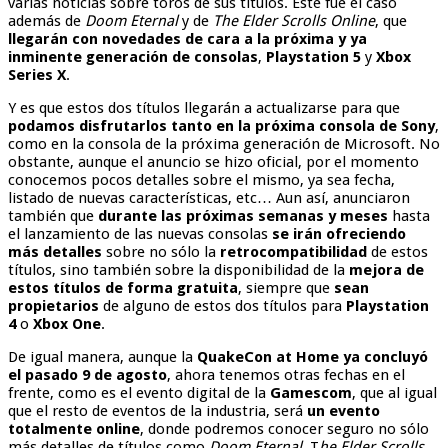
varias noticias sobre toros de sus títulos. Este fue el caso
además de
Doom Eternal
y de
The Elder Scrolls Online
, que
llegarán con novedades de cara a la próxima y ya
inminente generación de consolas
,
Playstation 5
y
Xbox
Series X
.
Y es que estos dos títulos llegarán a actualizarse para que
podamos disfrutarlos tanto en la próxima consola de Sony
,
como en la consola de la próxima generación de Microsoft. No
obstante, aunque el anuncio se hizo oficial, por el momento
conocemos pocos detalles sobre el mismo, ya sea fecha,
listado de nuevas características, etc… Aun así, anunciaron
también que
durante las próximas semanas y meses
hasta
el lanzamiento de las nuevas consolas
se irán ofreciendo
más detalles
sobre no sólo la
retrocompatibilidad
de estos
títulos, sino también sobre la disponibilidad de la
mejora de
estos títulos de forma gratuita
, siempre que
sean
propietarios
de alguno de estos dos títulos para
Playstation
4
o
Xbox One
.
De igual manera, aunque la
QuakeCon at Home ya concluyó
el pasado 9 de agosto
, ahora tenemos otras fechas en el
frente, como es el evento digital de la
Gamescom
, que al igual
que el resto de eventos de la industria, será
un evento
totalmente online
, donde podremos conocer seguro no sólo
más detalles de títulos como
Doom Eternal
, T
he Elder Scrolls