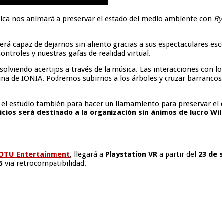
ica nos animará a preservar el estado del medio ambiente con
Ry
erá capaz de dejarnos sin aliento gracias a sus espectaculares esc
ntroles y nuestras gafas de realidad virtual.
esolviendo acertijos a través de la música. Las interacciones con 
auna de IONIA. Podremos subirnos a los árboles y cruzar barrancos
 el estudio también para hacer un llamamiento para preservar el d
icios será destinado a la organización sin ánimos de lucro Wi
e ROTU Entertainment
, llegará a
Playstation VR
a partir del
23 de 
5
via retrocompatibilidad.