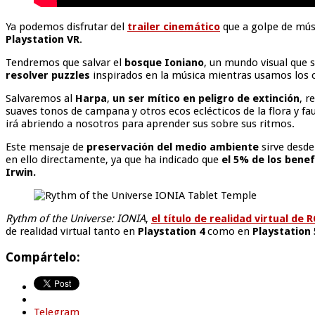
Ya podemos disfrutar del
trailer cinemático
que a golpe de mús
Playstation VR
.
Tendremos que salvar el
bosque Ioniano
, un mundo visual que s
resolver puzzles
inspirados en la música mientras usamos los co
Salvaremos al
Harpa
,
un ser mítico en peligro de extinción
, r
suaves tonos de campana y otros ecos eclécticos de la flora y f
irá abriendo a nosotros para aprender sus sobre sus ritmos.
Este mensaje de
preservación del medio ambiente
sirve desde
en ello directamente, ya que ha indicado que
el 5% de los benef
Irwin.
Rythm of the Universe: IONIA
,
el título de realidad virtual d
de realidad virtual tanto en
Playstation 4
como en
Playstation 
Compártelo:
Telegram