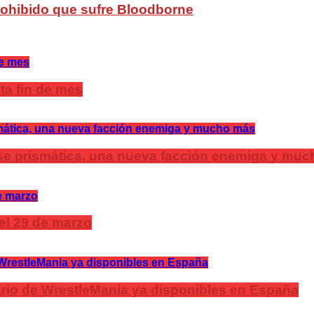
Prohibido que sufre Bloodborne
ta fin de mes
lase prismática, una nueva facción enemiga y mu
del 29 de marzo
rio de WrestleMania ya disponibles en España