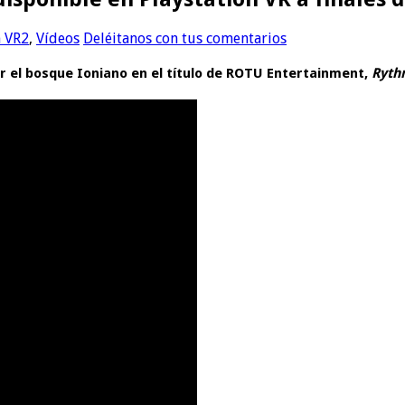
n VR2
,
Vídeos
Deléitanos con tus comentarios
r el bosque Ioniano en el título de ROTU Entertainment,
Ryth