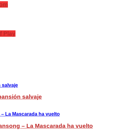
com
f Play
pansión salvaje
ansong – La Mascarada ha vuelto