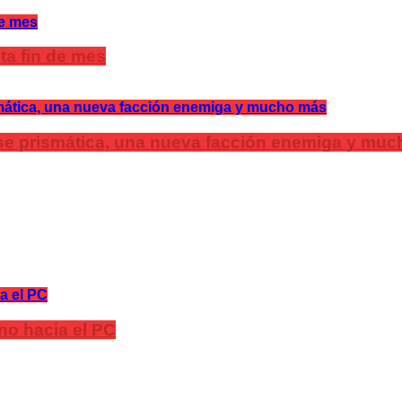
ta fin de mes
lase prismática, una nueva facción enemiga y mu
no hacia el PC