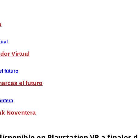
o
dor Virtual
arcas el futuro
nk Noventera
isponible en Playstation VR a finales