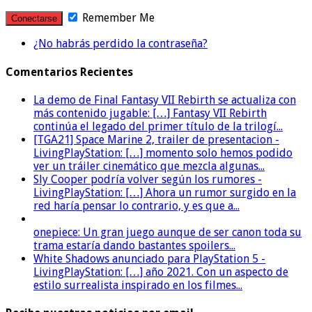
Remember Me
¿No habrás perdido la contraseña?
Comentarios Recientes
La demo de Final Fantasy VII Rebirth se actualiza con
más contenido jugable: […] Fantasy VII Rebirth
continúa el legado del primer título de la trilogí...
[TGA21] Space Marine 2, trailer de presentacion -
LivingPlayStation: […] momento solo hemos podido
ver un tráiler cinemático que mezcla algunas...
Sly Cooper podría volver según los rumores -
LivingPlayStation: […] Ahora un rumor surgido en la
red haría pensar lo contrario, y es que a...
onepiece: Un gran juego aunque de ser canon toda su
trama estaría dando bastantes spoilers...
White Shadows anunciado para PlayStation 5 -
LivingPlayStation: […] año 2021. Con un aspecto de
estilo surrealista inspirado en los filmes...