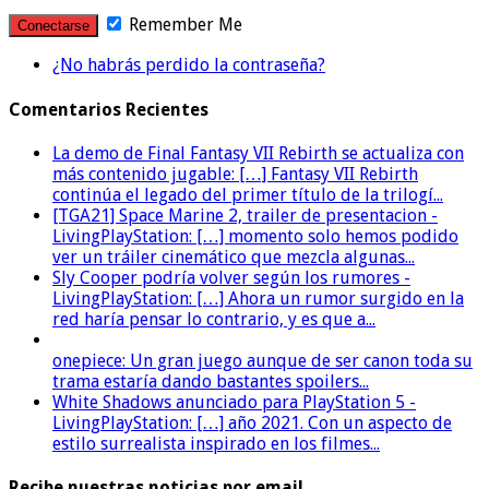
Remember Me
¿No habrás perdido la contraseña?
Comentarios Recientes
La demo de Final Fantasy VII Rebirth se actualiza con
más contenido jugable: […] Fantasy VII Rebirth
continúa el legado del primer título de la trilogí...
[TGA21] Space Marine 2, trailer de presentacion -
LivingPlayStation: […] momento solo hemos podido
ver un tráiler cinemático que mezcla algunas...
Sly Cooper podría volver según los rumores -
LivingPlayStation: […] Ahora un rumor surgido en la
red haría pensar lo contrario, y es que a...
onepiece: Un gran juego aunque de ser canon toda su
trama estaría dando bastantes spoilers...
White Shadows anunciado para PlayStation 5 -
LivingPlayStation: […] año 2021. Con un aspecto de
estilo surrealista inspirado en los filmes...
Recibe nuestras noticias por email