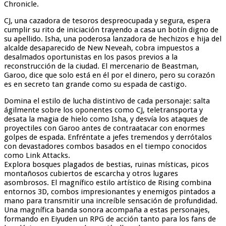
Chronicle.
CJ, una cazadora de tesoros despreocupada y segura, espera
cumplir su rito de iniciación trayendo a casa un botín digno de
su apellido. Isha, una poderosa lanzadora de hechizos e hija del
alcalde desaparecido de New Neveah, cobra impuestos a
desalmados oportunistas en los pasos previos a la
reconstrucción de la ciudad. El mercenario de Beastman,
Garoo, dice que solo está en él por el dinero, pero su corazón
es en secreto tan grande como su espada de castigo.
Domina el estilo de lucha distintivo de cada personaje: salta
ágilmente sobre los oponentes como CJ, teletransporta y
desata la magia de hielo como Isha, y desvía los ataques de
proyectiles con Garoo antes de contraatacar con enormes
golpes de espada. Enfréntate a jefes tremendos y derrótalos
con devastadores combos basados en el tiempo conocidos
como Link Attacks.
Explora bosques plagados de bestias, ruinas místicas, picos
montañosos cubiertos de escarcha y otros lugares
asombrosos. El magnífico estilo artístico de Rising combina
entornos 3D, combos impresionantes y enemigos pintados a
mano para transmitir una increíble sensación de profundidad.
Una magnífica banda sonora acompaña a estas personajes,
formando en Eiyuden un RPG de acción tanto para los fans de