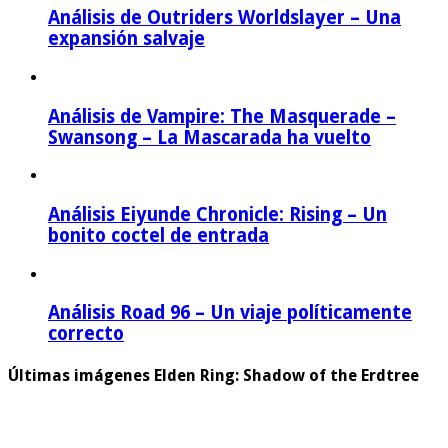
Análisis de Outriders Worldslayer – Una
expansión salvaje
Análisis de Vampire: The Masquerade –
Swansong – La Mascarada ha vuelto
Análisis Eiyunde Chronicle: Rising – Un
bonito coctel de entrada
Análisis Road 96 – Un viaje políticamente
correcto
Últimas imágenes Elden Ring: Shadow of the Erdtree