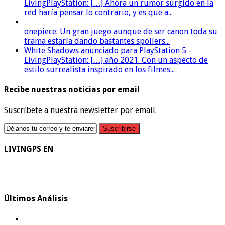
LivingPlayStation: […] Ahora un rumor surgido en la
red haría pensar lo contrario, y es que a...
onepiece: Un gran juego aunque de ser canon toda su
trama estaría dando bastantes spoilers...
White Shadows anunciado para PlayStation 5 -
LivingPlayStation: […] año 2021. Con un aspecto de
estilo surrealista inspirado en los filmes...
Recibe nuestras noticias por email
Suscríbete a nuestra newsletter por email.
LIVINGPS EN
Últimos Análisis