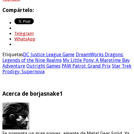
Compártelo:
Telegram
WhatsApp
Etiquetas
DC Justice League Game
DreamWorks Dragons:
Legends of the Nine Realms
My Little Pony: A Maretime Bay
Adventure
Outright Games
PAW Patrol: Grand Prix
Star Trek
Prodigy: Supernova
Acerca de borjasnake1
Se presenta un gran sonyer, amante de Metal Gear Solid. Ya