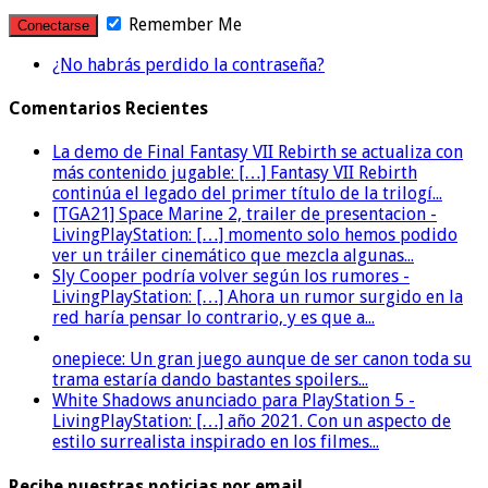
Remember Me
¿No habrás perdido la contraseña?
Comentarios Recientes
La demo de Final Fantasy VII Rebirth se actualiza con
más contenido jugable: […] Fantasy VII Rebirth
continúa el legado del primer título de la trilogí...
[TGA21] Space Marine 2, trailer de presentacion -
LivingPlayStation: […] momento solo hemos podido
ver un tráiler cinemático que mezcla algunas...
Sly Cooper podría volver según los rumores -
LivingPlayStation: […] Ahora un rumor surgido en la
red haría pensar lo contrario, y es que a...
onepiece: Un gran juego aunque de ser canon toda su
trama estaría dando bastantes spoilers...
White Shadows anunciado para PlayStation 5 -
LivingPlayStation: […] año 2021. Con un aspecto de
estilo surrealista inspirado en los filmes...
Recibe nuestras noticias por email