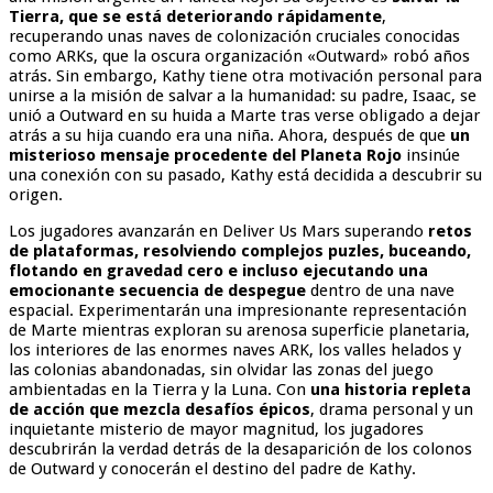
Tierra, que se está deteriorando rápidamente
,
recuperando unas naves de colonización cruciales conocidas
como ARKs, que la oscura organización «Outward» robó años
atrás. Sin embargo, Kathy tiene otra motivación personal para
unirse a la misión de salvar a la humanidad: su padre, Isaac, se
unió a Outward en su huida a Marte tras verse obligado a dejar
atrás a su hija cuando era una niña. Ahora, después de que
un
misterioso mensaje procedente del Planeta Rojo
insinúe
una conexión con su pasado, Kathy está decidida a descubrir su
origen.
Los jugadores avanzarán en Deliver Us Mars superando
retos
de plataformas, resolviendo complejos puzles, buceando,
flotando en gravedad cero e incluso ejecutando una
emocionante secuencia de despegue
dentro de una nave
espacial. Experimentarán una impresionante representación
de Marte mientras exploran su arenosa superficie planetaria,
los interiores de las enormes naves ARK, los valles helados y
las colonias abandonadas, sin olvidar las zonas del juego
ambientadas en la Tierra y la Luna. Con
una historia repleta
de acción que mezcla desafíos épicos
, drama personal y un
inquietante misterio de mayor magnitud, los jugadores
descubrirán la verdad detrás de la desaparición de los colonos
de Outward y conocerán el destino del padre de Kathy.