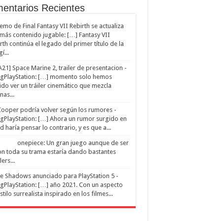
entarios Recientes
emo de Final Fantasy VII Rebirth se actualiza
más contenido jugable: […] Fantasy VII
rth continúa el legado del primer título de la
gí...
21] Space Marine 2, trailer de presentacion -
ngPlayStation: […] momento solo hemos
do ver un tráiler cinemático que mezcla
nas...
Cooper podría volver según los rumores -
ngPlayStation: […] Ahora un rumor surgido en
ed haría pensar lo contrario, y es que a...
onepiece: Un gran juego aunque de ser
n toda su trama estaría dando bastantes
ers...
e Shadows anunciado para PlayStation 5 -
ngPlayStation: […] año 2021. Con un aspecto
stilo surrealista inspirado en los filmes...