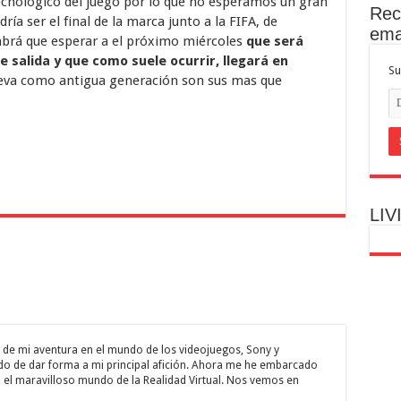
ecnológico del juego por lo que no esperamos un gran
Rec
ría ser el final de la marca junto a la FIFA, de
ema
rá que esperar a el próximo miércoles
que será
e salida y que como suele ocurrir, llegará en
Su
eva como antigua generación son sus mas que
LIV
o de mi aventura en el mundo de los videojuegos, Sony y
o de dar forma a mi principal afición. Ahora me he embarcado
 el maravilloso mundo de la Realidad Virtual. Nos vemos en