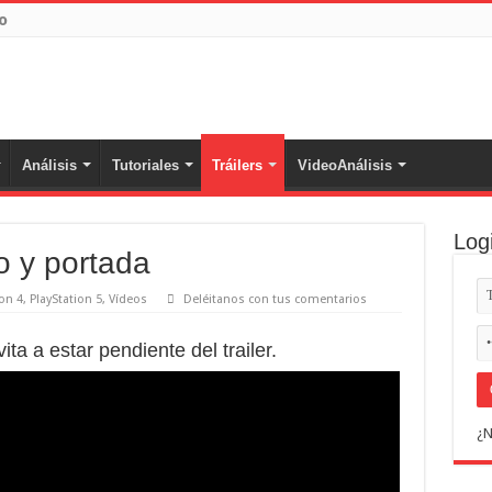
o
Análisis
Tutoriales
Tráilers
VideoAnálisis
Log
ro y portada
ion 4
,
PlayStation 5
,
Vídeos
Deléitanos con tus comentarios
ta a estar pendiente del trailer.
¿N