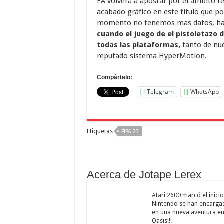
EA volverá a apostar por el ámbito t
acabado gráfico en este título que pod
momento no tenemos mas datos, hab
cuando el juego de el pistoletazo d
todas las plataformas,
tanto de nu
reputado sistema HyperMotion.
Compártelo:
Telegram
WhatsApp
Etiquetas
FIFA 23
Acerca de Jotape Lerex
Atari 2600 marcó el inici
Nintendo se han encargad
en una nueva aventura en
Oasis!!!