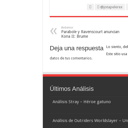
@jotapelerex
Anterior
Parabole y Ravenscourt anuncian
Kona II: Brume
Deja una respuesta
Lo siento, de
Este sitio us
datos de tus comentarios
.
Últimos Análisis
Análisis Stray – Héroe gatuno
Análisis de Outriders Worldslayer – U