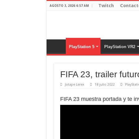
Twitch
Contact
AGOSTO 3, 2026 6:57 AM
PlayStation 5
PlayStation VR2
FIFA 23, trailer futu
Jotape Lerex
18 julio 2022
PlayStat
FIFA 23 muestra portada y te invi