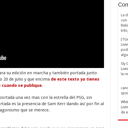
Com
La d
con 
Rebi
trilo
[TGA
Livi
podi
algu
Sly 
Livi
para su edición en marcha y también portada junto
la r
o 20 de julio y que encima
de este texto ya tienes
 cuando se publique.
cano
spoil
 portada una vez mas con la estrella del PSG, sin
Whit
tada es la presencia de Sam Kerr dando así por fin al
Livi
otagonismo que se merece.
de e