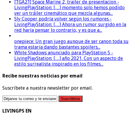
[TGA21] Space Marine 2, trailer de presentacion -
LivingPlayStation: […] momento solo hemos podido
ver un tráiler cinemático que mezcla algunas...
Sly Cooper podría volver según los rumores -
LivingPlayStation: […] Ahora un rumor surgido en la
red haría pensar lo contrario, y es que a...
onepiece: Un gran juego aunque de ser canon toda su
trama estaría dando bastantes spoilers...
White Shadows anunciado para PlayStation 5 -
LivingPlayStation: […] año 2021. Con un aspecto de
estilo surrealista inspirado en los filmes...
Recibe nuestras noticias por email
Suscríbete a nuestra newsletter por email.
LIVINGPS EN