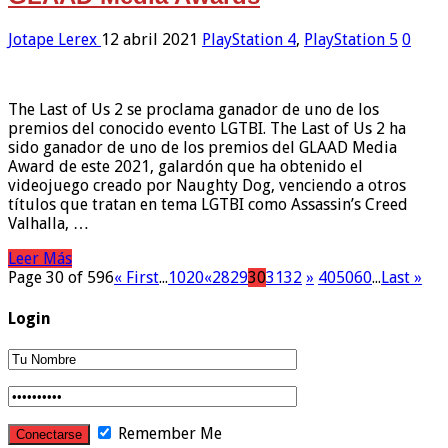
Jotape Lerex
12 abril 2021
PlayStation 4
,
PlayStation 5
0
The Last of Us 2 se proclama ganador de uno de los
premios del conocido evento LGTBI. The Last of Us 2 ha
sido ganador de uno de los premios del GLAAD Media
Award de este 2021, galardón que ha obtenido el
videojuego creado por Naughty Dog, venciendo a otros
títulos que tratan en tema LGTBI como Assassin’s Creed
Valhalla, …
Leer Más
Page 30 of 596
« First
...
10
20
«
28
29
30
31
32
»
40
50
60
...
Last »
Login
Remember Me