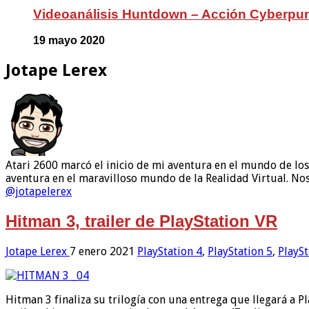
Videoanálisis Huntdown – Acción Cyberpu
19 mayo 2020
Jotape Lerex
Atari 2600 marcó el inicio de mi aventura en el mundo de lo
aventura en el maravilloso mundo de la Realidad Virtual. Nos
@jotapelerex
Hitman 3, trailer de PlayStation VR
Jotape Lerex
7 enero 2021
PlayStation 4
,
PlayStation 5
,
PlaySt
Hitman 3 finaliza su trilogía con una entrega que llegará a P