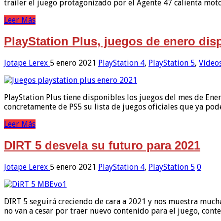
trailer el juego protagonizado por el Agente 47 calienta moto
Leer Más
PlayStation Plus, juegos de enero dis
Jotape Lerex
5 enero 2021
PlayStation 4
,
PlayStation 5
,
Vídeo
PlayStation Plus tiene disponibles los juegos del mes de Ener
concretamente de PS5 su lista de juegos oficiales que ya po
Leer Más
DIRT 5 desvela su futuro para 2021
Jotape Lerex
5 enero 2021
PlayStation 4
,
PlayStation 5
0
DIRT 5 seguirá creciendo de cara a 2021 y nos muestra much
no van a cesar por traer nuevo contenido para el juego, con