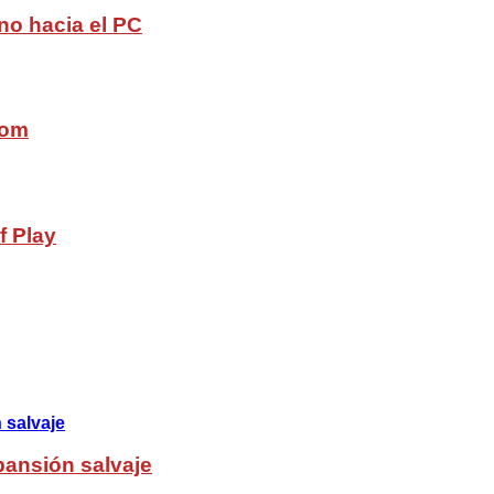
no hacia el PC
com
f Play
pansión salvaje