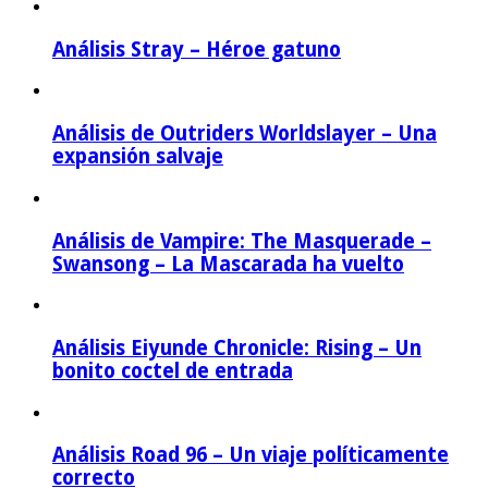
Análisis Stray – Héroe gatuno
Análisis de Outriders Worldslayer – Una
expansión salvaje
Análisis de Vampire: The Masquerade –
Swansong – La Mascarada ha vuelto
Análisis Eiyunde Chronicle: Rising – Un
bonito coctel de entrada
Análisis Road 96 – Un viaje políticamente
correcto