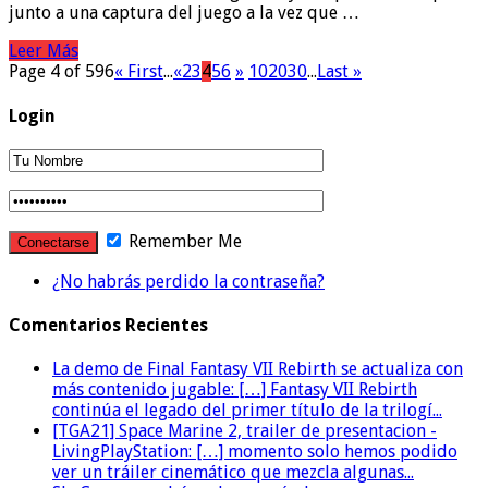
junto a una captura del juego a la vez que …
Leer Más
Page 4 of 596
« First
...
«
2
3
4
5
6
»
10
20
30
...
Last »
Login
Remember Me
¿No habrás perdido la contraseña?
Comentarios Recientes
La demo de Final Fantasy VII Rebirth se actualiza con
más contenido jugable: […] Fantasy VII Rebirth
continúa el legado del primer título de la trilogí...
[TGA21] Space Marine 2, trailer de presentacion -
LivingPlayStation: […] momento solo hemos podido
ver un tráiler cinemático que mezcla algunas...