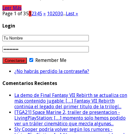
Leer Más
Page 1 of 35
1
2
3
4
5
»
10
20
30
...
Last »
Login
Remember Me
¿No habrás perdido la contraseña?
Comentarios Recientes
La demo de Final Fantasy VII Rebirth se actualiza con
más contenido jugable: […] Fantasy VII Rebirth
continúa el legado del primer título de la trilogí...
[TGA21] Space Marine 2, trailer de presentacion -
LivingPlayStation: […] momento solo hemos podido
ver un tráiler cinemático que mezcla algunas...
Sly Cooper podría volver según los rumores -