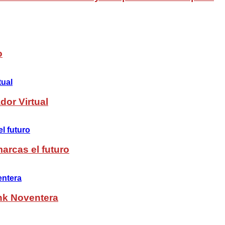
o
dor Virtual
arcas el futuro
nk Noventera