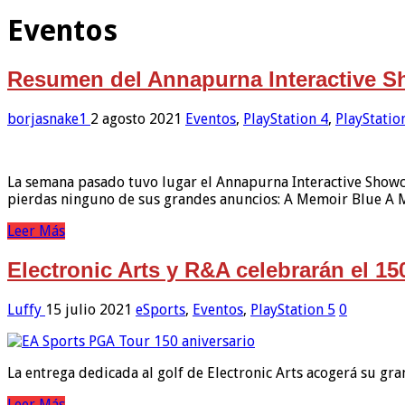
Eventos
Resumen del Annapurna Interactive 
borjasnake1
2 agosto 2021
Eventos
,
PlayStation 4
,
PlayStatio
La semana pasado tuvo lugar el Annapurna Interactive Showca
pierdas ninguno de sus grandes anuncios: A Memoir Blue A M
Leer Más
Electronic Arts y R&A celebrarán el 
Luffy
15 julio 2021
eSports
,
Eventos
,
PlayStation 5
0
La entrega dedicada al golf de Electronic Arts acogerá su g
Leer Más