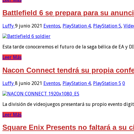
Battlefield 6 se prepara para su anunci
Luffy
9 junio 2021
Eventos
,
PlayStation 4
,
PlayStation 5
,
Víde
Esta tarde conoceremos el futuro de la saga bélica de EA y DIC
Leer Más
Nacon Connect tendrá su propia confe
Luffy
8 junio 2021
Eventos
,
PlayStation 4
,
PlayStation 5
0
La división de videojuegos presentará su propio evento digit
Leer Más
Square Enix Presents no faltará a su c