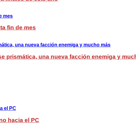
ta fin de mes
lase prismática, una nueva facción enemiga y mu
no hacia el PC