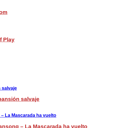
com
f Play
pansión salvaje
ansong – La Mascarada ha vuelto