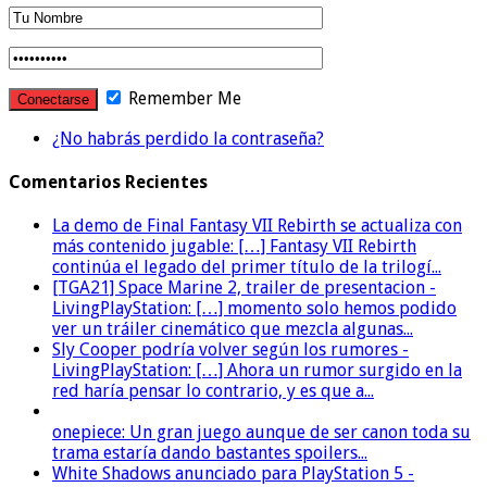
Remember Me
¿No habrás perdido la contraseña?
Comentarios Recientes
La demo de Final Fantasy VII Rebirth se actualiza con
más contenido jugable: […] Fantasy VII Rebirth
continúa el legado del primer título de la trilogí...
[TGA21] Space Marine 2, trailer de presentacion -
LivingPlayStation: […] momento solo hemos podido
ver un tráiler cinemático que mezcla algunas...
Sly Cooper podría volver según los rumores -
LivingPlayStation: […] Ahora un rumor surgido en la
red haría pensar lo contrario, y es que a...
onepiece: Un gran juego aunque de ser canon toda su
trama estaría dando bastantes spoilers...
White Shadows anunciado para PlayStation 5 -