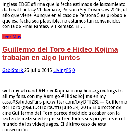
inglesa EDGE afirma que la fecha estimada de lanzamiento
de Final Fantasy VII Remake, Persona 5 y Dreams es 2016, el
año que viene. Aunque en el caso de Persona 5 es probable
que esa fecha sea plausible, no estamos tan convencidos
con la de Final Fantasy VII Remake. El …
Leer Más
Guillermo del Toro e Hideo Kojima
trabajan en algo juntos
GabiStark
25 julio 2015
LivingPS
0
with my #friend #HideoKojima in my house,greetings to
all my fans. con my #amigo #HideoKojima en my
casa.#SaludosFans pic.twitter.com/btyDFlJZBI — Guillermo
del Toro (@GuiDelToroOffi) julio 24, 2015 El director de
cine Guillermo del Toro parece decidido a acabar con la
racha de mala suerte que sufren todos sus proyectos en el
mundo de los videojuegos. El último caso de esta
consecución …