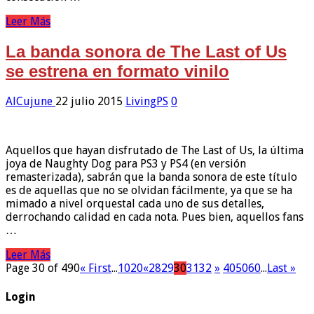
Leer Más
La banda sonora de The Last of Us
se estrena en formato vinilo
AlCujune
22 julio 2015
LivingPS
0
Aquellos que hayan disfrutado de The Last of Us, la última
joya de Naughty Dog para PS3 y PS4 (en versión
remasterizada), sabrán que la banda sonora de este título
es de aquellas que no se olvidan fácilmente, ya que se ha
mimado a nivel orquestal cada uno de sus detalles,
derrochando calidad en cada nota. Pues bien, aquellos fans
…
Leer Más
Page 30 of 490
« First
...
10
20
«
28
29
30
31
32
»
40
50
60
...
Last »
Login