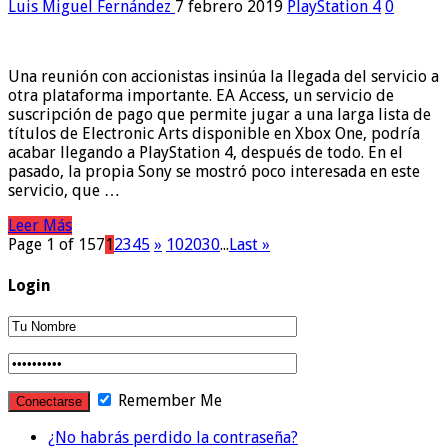
Luis Miguel Fernández
7 febrero 2019
PlayStation 4
0
Una reunión con accionistas insinúa la llegada del servicio a
otra plataforma importante. EA Access, un servicio de
suscripción de pago que permite jugar a una larga lista de
títulos de Electronic Arts disponible en Xbox One, podría
acabar llegando a PlayStation 4, después de todo. En el
pasado, la propia Sony se mostró poco interesada en este
servicio, que …
Leer Más
Page 1 of 157
1
2
3
4
5
»
10
20
30
...
Last »
Login
Remember Me
¿No habrás perdido la contraseña?