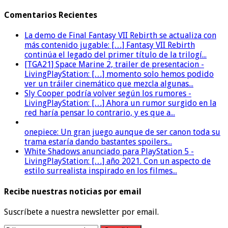
Comentarios Recientes
La demo de Final Fantasy VII Rebirth se actualiza con
más contenido jugable: […] Fantasy VII Rebirth
continúa el legado del primer título de la trilogí...
[TGA21] Space Marine 2, trailer de presentacion -
LivingPlayStation: […] momento solo hemos podido
ver un tráiler cinemático que mezcla algunas...
Sly Cooper podría volver según los rumores -
LivingPlayStation: […] Ahora un rumor surgido en la
red haría pensar lo contrario, y es que a...
onepiece: Un gran juego aunque de ser canon toda su
trama estaría dando bastantes spoilers...
White Shadows anunciado para PlayStation 5 -
LivingPlayStation: […] año 2021. Con un aspecto de
estilo surrealista inspirado en los filmes...
Recibe nuestras noticias por email
Suscríbete a nuestra newsletter por email.