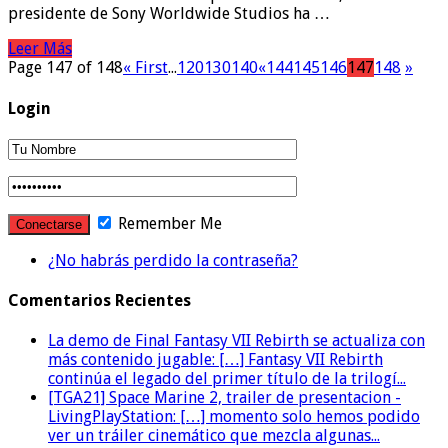
presidente de Sony Worldwide Studios ha …
Leer Más
Page 147 of 148
« First
...
120
130
140
«
144
145
146
147
148
»
Login
Remember Me
¿No habrás perdido la contraseña?
Comentarios Recientes
La demo de Final Fantasy VII Rebirth se actualiza con
más contenido jugable: […] Fantasy VII Rebirth
continúa el legado del primer título de la trilogí...
[TGA21] Space Marine 2, trailer de presentacion -
LivingPlayStation: […] momento solo hemos podido
ver un tráiler cinemático que mezcla algunas...