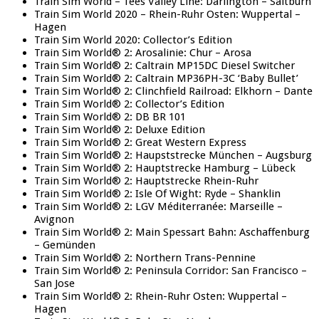
Train Sim World – Tees Valley Line: Darlington – Saltburn
Train Sim World 2020 – Rhein-Ruhr Osten: Wuppertal –
Hagen
Train Sim World 2020: Collector’s Edition
Train Sim World® 2: Arosalinie: Chur – Arosa
Train Sim World® 2: Caltrain MP15DC Diesel Switcher
Train Sim World® 2: Caltrain MP36PH-3C ‘Baby Bullet’
Train Sim World® 2: Clinchfield Railroad: Elkhorn – Dante
Train Sim World® 2: Collector’s Edition
Train Sim World® 2: DB BR 101
Train Sim World® 2: Deluxe Edition
Train Sim World® 2: Great Western Express
Train Sim World® 2: Haupststrecke München – Augsburg
Train Sim World® 2: Hauptstrecke Hamburg – Lübeck
Train Sim World® 2: Hauptstrecke Rhein-Ruhr
Train Sim World® 2: Isle Of Wight: Ryde – Shanklin
Train Sim World® 2: LGV Méditerranée: Marseille –
Avignon
Train Sim World® 2: Main Spessart Bahn: Aschaffenburg
– Gemünden
Train Sim World® 2: Northern Trans-Pennine
Train Sim World® 2: Peninsula Corridor: San Francisco –
San Jose
Train Sim World® 2: Rhein-Ruhr Osten: Wuppertal –
Hagen