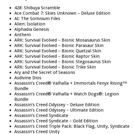
428: Shibuya Scramble
Ace Combat 7: Skies Unknown – Deluxe Edition
AI: The Somnium Files
Alien: Isolation
Alphadia Genesis
Anthem
ARK: Survival Evolved – Bionic Mosasaurus Skin
ARK: Survival Evolved – Bionic Parasaur Skin
ARK: Survival Evolved – Bionic Quetzal Skin
ARK: Survival Evolved – Bionic Raptor Skin
ARK: Survival Evolved – Bionic Stegosaurus Skin
ARK: Survival Evolved – Bionic Trike Skin
Ary and the Secret of Seasons
Asdivine Dios
Assassin’s Creed® Valhalla + Immortals Fenyx Rising™
Bundle
Assassin’s Creed® Valhalla + Watch Dogs®: Legion
Bundle
Assassin’s Creed Odyssey – Deluxe Edition
Assassin’s Creed Odyssey – Ultimate Edition
Assassin’s Creed Syndicate
Assassin’s Creed Syndicate – Gold Edition
Assassin’s Creed Triple Pack: Black Flag, Unity, Syndicate
Assassin’s Creed Unity