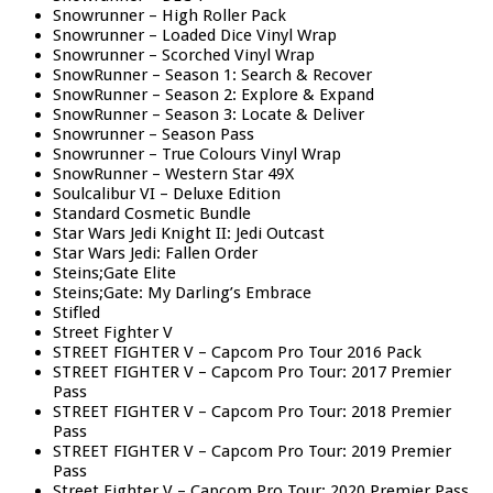
Snowrunner – High Roller Pack
Snowrunner – Loaded Dice Vinyl Wrap
Snowrunner – Scorched Vinyl Wrap
SnowRunner – Season 1: Search & Recover
SnowRunner – Season 2: Explore & Expand
SnowRunner – Season 3: Locate & Deliver
Snowrunner – Season Pass
Snowrunner – True Colours Vinyl Wrap
SnowRunner – Western Star 49X
Soulcalibur VI – Deluxe Edition
Standard Cosmetic Bundle
Star Wars Jedi Knight II: Jedi Outcast
Star Wars Jedi: Fallen Order
Steins;Gate Elite
Steins;Gate: My Darling’s Embrace
Stifled
Street Fighter V
STREET FIGHTER V – Capcom Pro Tour 2016 Pack
STREET FIGHTER V – Capcom Pro Tour: 2017 Premier
Pass
STREET FIGHTER V – Capcom Pro Tour: 2018 Premier
Pass
STREET FIGHTER V – Capcom Pro Tour: 2019 Premier
Pass
Street Fighter V – Capcom Pro Tour: 2020 Premier Pass