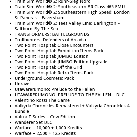
Train Sim World® 2: Ruhr-Sieg Nord
Train Sim World® 2: Southeastern BR Class 465 EMU
Train Sim World® 2: Southeastern High Speed: London
St Pancras – Faversham
Train Sim World® 2: Tees Valley Line: Darlington –
Saltburn-By-The-Sea
TRANSFORMERS: BATTLEGROUNDS
Trollhunters: Defenders of Arcadia
Two Point Hospital: Close Encounters
Two Point Hospital: Exhibition Items Pack
Two Point Hospital: JUMBO Edition
Two Point Hospital: JUMBO Edition Upgrade
Two Point Hospital: Off the Grid
Two Point Hospital: Retro Items Pack
Underground Cosmetic Pack
Unravel
Utawarerumono: Prelude to the Fallen
UTAWARERUMONO: PRELUDE TO THE FALLEN – DLC
Valentino Rossi The Game
Valkyria Chronicles Remastered + Valkyria Chronicles 4
Bundle
Valtra T-Series – Cow Edition
Wanderer Set DLC
Warface – 10,000 + 1,000 Kredits
Warface – 2,500 + 125 Kredits