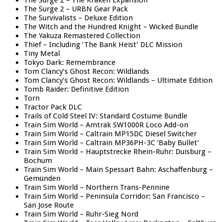
The Surge 2 – The Kraken Expansion
The Surge 2 – URBN Gear Pack
The Survivalists – Deluxe Edition
The Witch and the Hundred Knight – Wicked Bundle
The Yakuza Remastered Collection
Thief – Including ‘The Bank Heist’ DLC Mission
Tiny Metal
Tokyo Dark: Remembrance
Tom Clancy’s Ghost Recon: Wildlands
Tom Clancy’s Ghost Recon: Wildlands – Ultimate Edition
Tomb Raider: Definitive Edition
Torn
Tractor Pack DLC
Trails of Cold Steel IV: Standard Costume Bundle
Train Sim World – Amtrak SW1000R Loco Add-on
Train Sim World – Caltrain MP15DC Diesel Switcher
Train Sim World – Caltrain MP36PH-3C ‘Baby Bullet’
Train Sim World – Hauptstrecke Rhein-Ruhr: Duisburg –
Bochum
Train Sim World – Main Spessart Bahn: Aschaffenburg –
Gemünden
Train Sim World – Northern Trans-Pennine
Train Sim World – Peninsula Corridor: San Francisco –
San Jose Route
Train Sim World – Ruhr-Sieg Nord