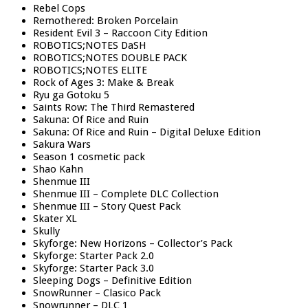
Rebel Cops
Remothered: Broken Porcelain
Resident Evil 3 – Raccoon City Edition
ROBOTICS;NOTES DaSH
ROBOTICS;NOTES DOUBLE PACK
ROBOTICS;NOTES ELITE
Rock of Ages 3: Make & Break
Ryu ga Gotoku 5
Saints Row: The Third Remastered
Sakuna: Of Rice and Ruin
Sakuna: Of Rice and Ruin – Digital Deluxe Edition
Sakura Wars
Season 1 cosmetic pack
Shao Kahn
Shenmue III
Shenmue III – Complete DLC Collection
Shenmue III – Story Quest Pack
Skater XL
Skully
Skyforge: New Horizons – Collector’s Pack
Skyforge: Starter Pack 2.0
Skyforge: Starter Pack 3.0
Sleeping Dogs – Definitive Edition
SnowRunner – Clasico Pack
Snowrunner – DLC 1