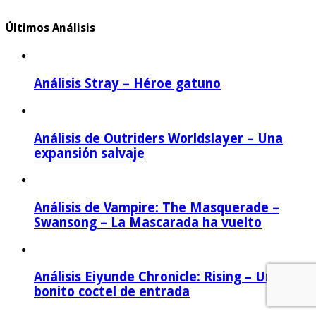
Últimos Análisis
Análisis Stray – Héroe gatuno
Análisis de Outriders Worldslayer – Una
expansión salvaje
Análisis de Vampire: The Masquerade –
Swansong – La Mascarada ha vuelto
Análisis Eiyunde Chronicle: Rising – Un
bonito coctel de entrada