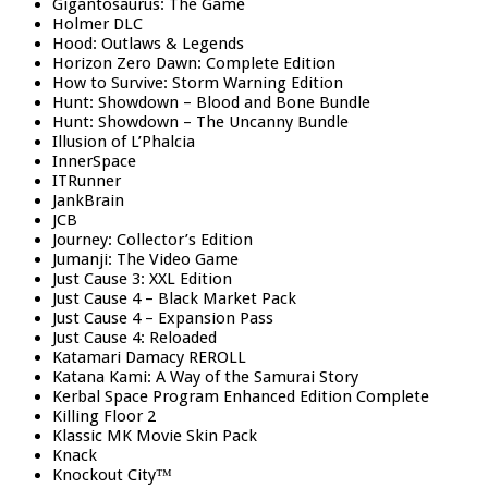
Gigantosaurus: The Game
Holmer DLC
Hood: Outlaws & Legends
Horizon Zero Dawn: Complete Edition
How to Survive: Storm Warning Edition
Hunt: Showdown – Blood and Bone Bundle
Hunt: Showdown – The Uncanny Bundle
Illusion of L’Phalcia
InnerSpace
ITRunner
JankBrain
JCB
Journey: Collector’s Edition
Jumanji: The Video Game
Just Cause 3: XXL Edition
Just Cause 4 – Black Market Pack
Just Cause 4 – Expansion Pass
Just Cause 4: Reloaded
Katamari Damacy REROLL
Katana Kami: A Way of the Samurai Story
Kerbal Space Program Enhanced Edition Complete
Killing Floor 2
Klassic MK Movie Skin Pack
Knack
Knockout City™