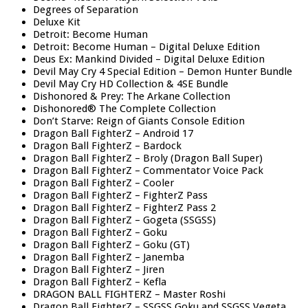
Degrees of Separation
Deluxe Kit
Detroit: Become Human
Detroit: Become Human – Digital Deluxe Edition
Deus Ex: Mankind Divided – Digital Deluxe Edition
Devil May Cry 4 Special Edition – Demon Hunter Bundle
Devil May Cry HD Collection & 4SE Bundle
Dishonored & Prey: The Arkane Collection
Dishonored® The Complete Collection
Don’t Starve: Reign of Giants Console Edition
Dragon Ball FighterZ – Android 17
Dragon Ball FighterZ – Bardock
Dragon Ball FighterZ – Broly (Dragon Ball Super)
Dragon Ball FighterZ – Commentator Voice Pack
Dragon Ball FighterZ – Cooler
Dragon Ball FighterZ – FighterZ Pass
Dragon Ball FighterZ – FighterZ Pass 2
Dragon Ball FighterZ – Gogeta (SSGSS)
Dragon Ball FighterZ – Goku
Dragon Ball FighterZ – Goku (GT)
Dragon Ball FighterZ – Janemba
Dragon Ball FighterZ – Jiren
Dragon Ball FighterZ – Kefla
DRAGON BALL FIGHTERZ – Master Roshi
Dragon Ball FighterZ – SSGSS Goku and SSGSS Vegeta