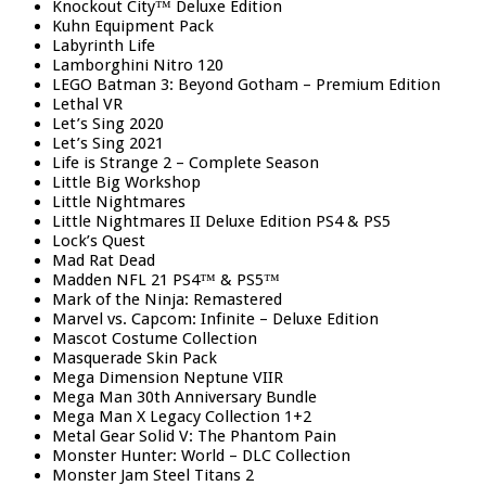
Knockout City™ Deluxe Edition
Kuhn Equipment Pack
Labyrinth Life
Lamborghini Nitro 120
LEGO Batman 3: Beyond Gotham – Premium Edition
Lethal VR
Let’s Sing 2020
Let’s Sing 2021
Life is Strange 2 – Complete Season
Little Big Workshop
Little Nightmares
Little Nightmares II Deluxe Edition PS4 & PS5
Lock’s Quest
Mad Rat Dead
Madden NFL 21 PS4™ & PS5™
Mark of the Ninja: Remastered
Marvel vs. Capcom: Infinite – Deluxe Edition
Mascot Costume Collection
Masquerade Skin Pack
Mega Dimension Neptune VIIR
Mega Man 30th Anniversary Bundle
Mega Man X Legacy Collection 1+2
Metal Gear Solid V: The Phantom Pain
Monster Hunter: World – DLC Collection
Monster Jam Steel Titans 2