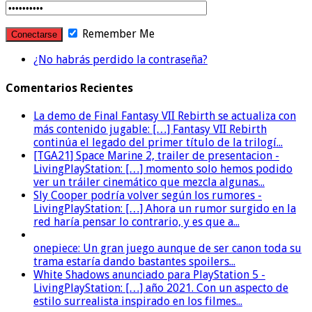
Remember Me
¿No habrás perdido la contraseña?
Comentarios Recientes
La demo de Final Fantasy VII Rebirth se actualiza con
más contenido jugable: […] Fantasy VII Rebirth
continúa el legado del primer título de la trilogí...
[TGA21] Space Marine 2, trailer de presentacion -
LivingPlayStation: […] momento solo hemos podido
ver un tráiler cinemático que mezcla algunas...
Sly Cooper podría volver según los rumores -
LivingPlayStation: […] Ahora un rumor surgido en la
red haría pensar lo contrario, y es que a...
onepiece: Un gran juego aunque de ser canon toda su
trama estaría dando bastantes spoilers...
White Shadows anunciado para PlayStation 5 -
LivingPlayStation: […] año 2021. Con un aspecto de
estilo surrealista inspirado en los filmes...