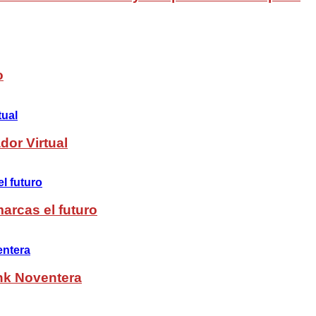
o
dor Virtual
arcas el futuro
nk Noventera