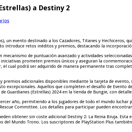
strellas) a Destiny 2
arios
llas), un evento destinado a los Cazadores, Titanes y Hechiceros,
o introduce retos inéditos y premios, destacando la incorporación
n un mecanismo de puntuación avanzado y actividades seleccionad
 iniciativas prometen premios únicos y aseguran la conmemoración
r, el cual podrá ser adquirido de manera permanente tras completa
s y premios adicionales disponibles mediante la tarjeta de evento
sto excepcionales. Aquellos que completen el desafío de Evento de
os de Guardianes (Estrellas) 2024 en la tienda de Bungie, con det
ercer año, permitiendo a los jugadores de todo el mundo luchar po
l Rescue Committee. Los detalles para participar pueden encontrar
 pueden obtener sin coste adicional Destiny 2: La Reina Bruja. Est
os del Mundo Trono. Los suscriptores de PlayStation Plus también 