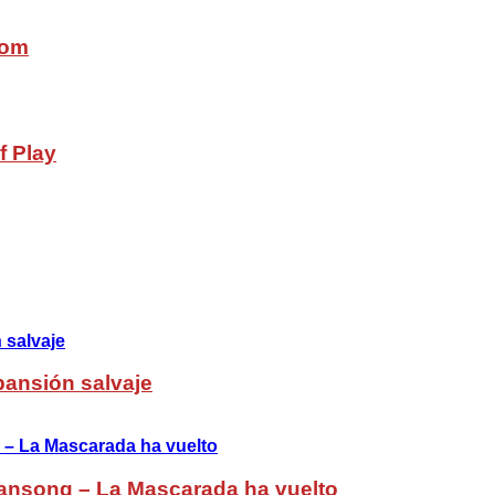
com
f Play
pansión salvaje
ansong – La Mascarada ha vuelto