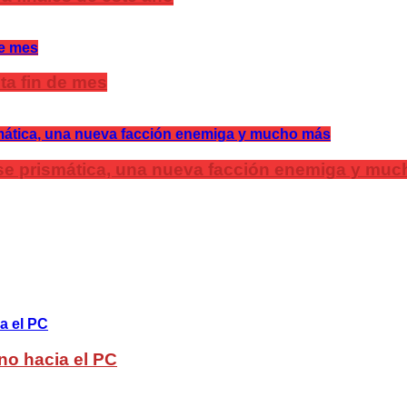
ta fin de mes
lase prismática, una nueva facción enemiga y mu
no hacia el PC