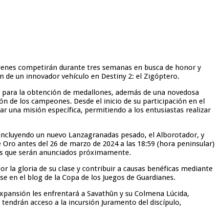
 quienes competirán durante tres semanas en busca de honor y
 de un innovador vehículo en Destiny 2: el Zigóptero.
as para la obtención de medallones, además de una novedosa
 de los campeones. Desde el inicio de su participación en el
r una misión específica, permitiendo a los entusiastas realizar
, incluyendo un nuevo Lanzagranadas pesado, el Alborotador, y
 Oro antes del 26 de marzo de 2024 a las 18:59 (hora peninsular)
alles que serán anunciados próximamente.
r la gloria de su clase y contribuir a causas benéficas mediante
se en el blog de la Copa de los Juegos de Guardianes.
a expansión les enfrentará a Savathûn y su Colmena Lúcida,
tendrán acceso a la incursión Juramento del discípulo,