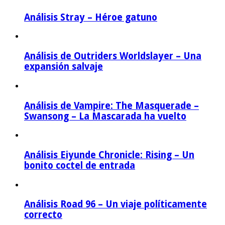
Análisis Stray – Héroe gatuno
Análisis de Outriders Worldslayer – Una
expansión salvaje
Análisis de Vampire: The Masquerade –
Swansong – La Mascarada ha vuelto
Análisis Eiyunde Chronicle: Rising – Un
bonito coctel de entrada
Análisis Road 96 – Un viaje políticamente
correcto