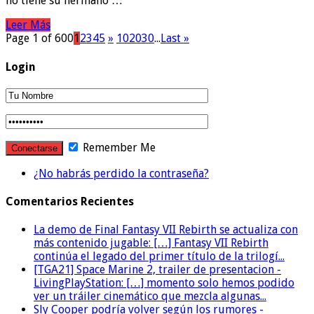
no tiene su hermano …
Leer Más
Page 1 of 600
1
2
3
4
5
»
10
20
30
...
Last »
Login
Remember Me
¿No habrás perdido la contraseña?
Comentarios Recientes
La demo de Final Fantasy VII Rebirth se actualiza con
más contenido jugable: […] Fantasy VII Rebirth
continúa el legado del primer título de la trilogí...
[TGA21] Space Marine 2, trailer de presentacion -
LivingPlayStation: […] momento solo hemos podido
ver un tráiler cinemático que mezcla algunas...
Sly Cooper podría volver según los rumores -