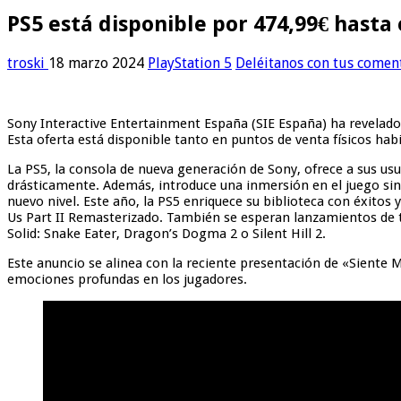
PS5 está disponible por 474,99€ hasta
troski
18 marzo 2024
PlayStation 5
Deléitanos con tus comen
Sony Interactive Entertainment España (SIE España) ha revelado
Esta oferta está disponible tanto en puntos de venta físicos hab
La PS5, la consola de nueva generación de Sony, ofrece a sus us
drásticamente. Además, introduce una inmersión en el juego sin p
nuevo nivel. Este año, la PS5 enriquece su biblioteca con éxitos
Us Part II Remasterizado. También se esperan lanzamientos de tí
Solid: Snake Eater, Dragon’s Dogma 2 o Silent Hill 2.
Este anuncio se alinea con la reciente presentación de «Siente
emociones profundas en los jugadores.