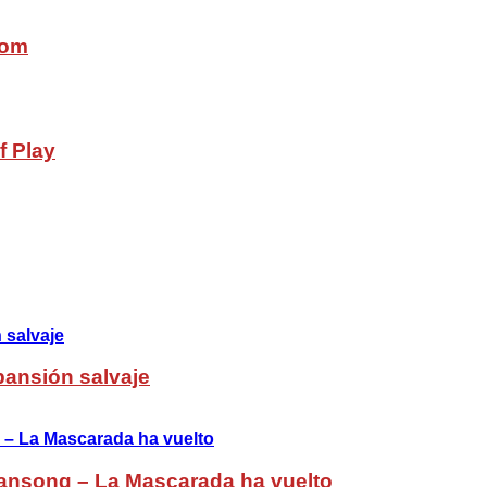
com
f Play
pansión salvaje
ansong – La Mascarada ha vuelto