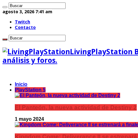
agosto 3, 2026 7:41 am
Twitch
Contacto
LivingPlayStation 
análisis y foros.
Inicio
PlayStation 5
El Panteón, la nueva actividad de Destiny 2
1 mayo 2024
Kingdom Come: Deliverance II se estrenará 