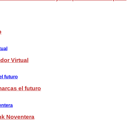
o
dor Virtual
arcas el futuro
nk Noventera