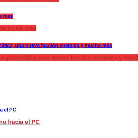
ta fin de mes
lase prismática, una nueva facción enemiga y mu
no hacia el PC