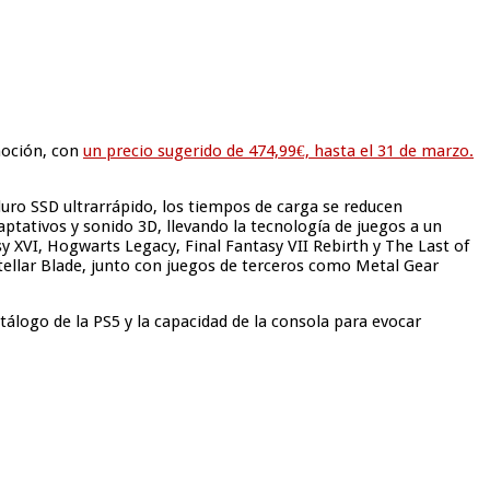
moción, con
un precio sugerido de 474,99€, hasta el 31 de marzo.
 duro SSD ultrarrápido, los tiempos de carga se reducen
ptativos y sonido 3D, llevando la tecnología de juegos a un
sy XVI, Hogwarts Legacy, Final Fantasy VII Rebirth y The Last of
tellar Blade, junto con juegos de terceros como Metal Gear
logo de la PS5 y la capacidad de la consola para evocar