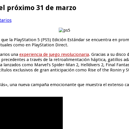
 el próximo 31 de marzo
tarios
 que la PlayStation 5 (PS5) Edición Estándar se encuentra en pro
ituales como en PlayStation Direct.
uarios una
experiencia de juego revolucionaria
. Gracias a su disco
recedentes a través de la retroalimentación háptica, gatillos ada
 ya lanzados como Marvel’s Spider-Man 2, Helldivers 2, Final Fanta
tulos exclusivos de gran anticipación como Rise of the Ronin y S
 Más», una nueva campaña emocionante que muestra el extenso catá