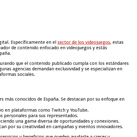
gital. Específicamente en el
sector de los videojuegos
, estas
reador de contenido enfocado en videojuegos y estás
spaña.
egurando que el contenido publicado cumpla con los estándares
gunas agencias demandan exclusividad y se especializan en
aformas sociales.
mers más conocidos de España. Se destacan por su enfoque en
tivo en plataformas como Twitch y YouTube.
as personales para sus representados.
freciendo una gama diversa de oportunidades y conexiones.
acan por su creatividad en campañas y eventos innovadores.
rvicios y beneficios que pueden ayudarte a crecer y