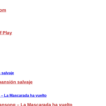
com
f Play
pansión salvaje
ansong – La Mascarada ha vuelto