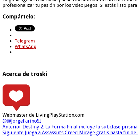
profesionalizar tu pasión por los videojuegos. Si estás listo par
Compártelo:
Telegram
WhatsApp
Acerca de troski
Webmaster de LivingPlayStation.com
@@JorgeFarinoSI
Anterior
Destiny 2: La Forma Final incluye la subclase prism
Siguiente
Juega a Assassin’s Creed Mirage gratis hasta fin de