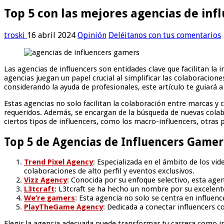
Top 5 con las mejores agencias de in
troski
16 abril 2024
Opinión
Deléitanos con tus comentarios
Las agencias de influencers son entidades clave que facilitan la
agencias juegan un papel crucial al simplificar las colaboracio
considerando la ayuda de profesionales, este artículo te guiará 
Estas agencias no solo facilitan la colaboración entre marcas 
requeridos. Además, se encargan de la búsqueda de nuevas colab
ciertos tipos de influencers, como los macro-influencers, otras 
Top 5 de Agencias de Influencers Gamer
Trend Pixel Agency
: Especializada en el ámbito de los v
colaboraciones de alto perfil y eventos exclusivos.
Vizz Agency
: Conocida por su enfoque selectivo, esta age
L3tcraft
: L3tcraft se ha hecho un nombre por su excelent
We’re gamers
: Esta agencia no solo se centra en influen
PlayTheGame Agency
: Dedicada a conectar influencers 
Elegir la agencia adecuada puede transformar tu carrera como i