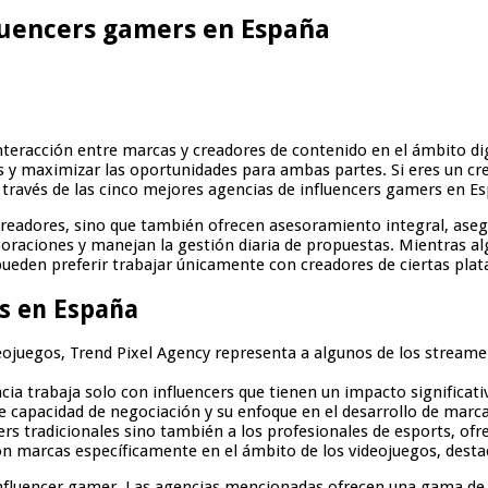
fluencers gamers en España
 interacción entre marcas y creadores de contenido en el ámbito di
nes y maximizar las oportunidades para ambas partes. Si eres un c
a través de las cinco mejores agencias de influencers gamers en E
y creadores, sino que también ofrecen asesoramiento integral, as
oraciones y manejan la gestión diaria de propuestas. Mientras al
pueden preferir trabajar únicamente con creadores de ciertas plat
s en España
ideojuegos, Trend Pixel Agency representa a algunos de los strea
ncia trabaja solo con influencers que tienen un impacto significa
e capacidad de negociación y su enfoque en el desarrollo de marc
cers tradicionales sino también a los profesionales de esports, o
con marcas específicamente en el ámbito de los videojuegos, dest
nfluencer gamer. Las agencias mencionadas ofrecen una gama de se