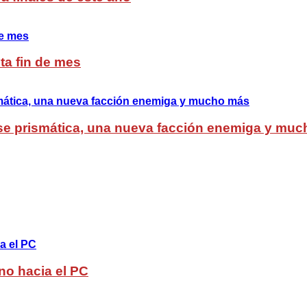
ta fin de mes
lase prismática, una nueva facción enemiga y mu
no hacia el PC