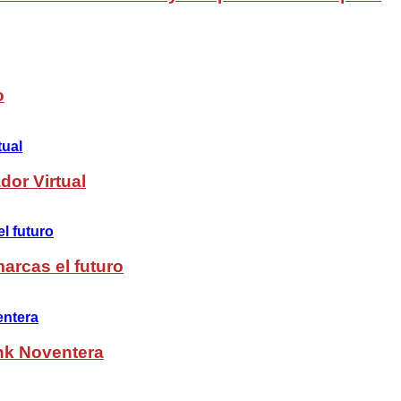
o
dor Virtual
arcas el futuro
nk Noventera