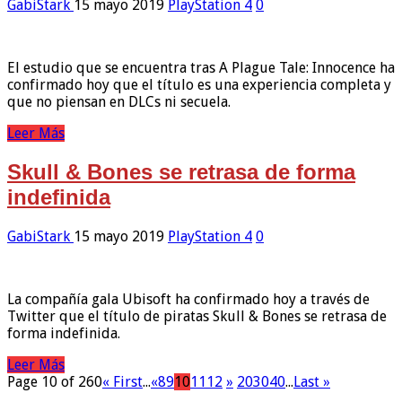
GabiStark
15 mayo 2019
PlayStation 4
0
El estudio que se encuentra tras A Plague Tale: Innocence ha
confirmado hoy que el título es una experiencia completa y
que no piensan en DLCs ni secuela.
Leer Más
Skull & Bones se retrasa de forma
indefinida
GabiStark
15 mayo 2019
PlayStation 4
0
La compañía gala Ubisoft ha confirmado hoy a través de
Twitter que el título de piratas Skull & Bones se retrasa de
forma indefinida.
Leer Más
Page 10 of 260
« First
...
«
8
9
10
11
12
»
20
30
40
...
Last »