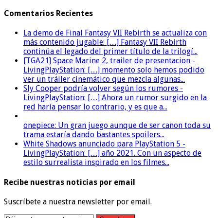
Comentarios Recientes
La demo de Final Fantasy VII Rebirth se actualiza con
más contenido jugable: […] Fantasy VII Rebirth
continúa el legado del primer título de la trilogí...
[TGA21] Space Marine 2, trailer de presentacion -
LivingPlayStation: […] momento solo hemos podido
ver un tráiler cinemático que mezcla algunas...
Sly Cooper podría volver según los rumores -
LivingPlayStation: […] Ahora un rumor surgido en la
red haría pensar lo contrario, y es que a...
onepiece: Un gran juego aunque de ser canon toda su
trama estaría dando bastantes spoilers...
White Shadows anunciado para PlayStation 5 -
LivingPlayStation: […] año 2021. Con un aspecto de
estilo surrealista inspirado en los filmes...
Recibe nuestras noticias por email
Suscríbete a nuestra newsletter por email.