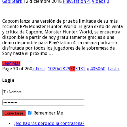
GabiStark
12 diciembre 2018
PlayStation 4
,
Vídeos
0
Capcom lanza una versión de prueba limitada de su más
reciente RPG Monster Hunter: World. El gran éxito de venta
y crítica de Capcom, Monster Hunter: World, se encuentra
disponible a partir de hoy gratuitamente gracias a una
demo disponible para PlayStation 4. La misma podrá ser
disfrutada por todos los jugadores de la sobremesa de
Sony hasta el próximo …
Leer Más
Page 30 of 260
« First
...
10
20
«
28
29
30
31
32
»
40
50
60
...
Last »
Login
Remember Me
¿No habrás perdido la contraseña?