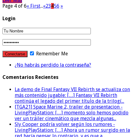
Leer Más
Page 4 of 6
« First
...
«
2
3
4
5
6
»
Login
Remember Me
¿No habrás perdido la contraseña?
Comentarios Recientes
La demo de Final Fantasy VII Rebirth se actualiza con
más contenido jugable: […] Fantasy VII Rebirth
continúa el legado del primer título de la trilogí...
[TGA21] Space Marine 2, trailer de presentacion -
LivingPlayStation: […] momento solo hemos podido
ver un tráiler cinemático que mezcla algunas...
Sly Cooper podría volver según los rumores -
LivingPlayStation: […] Ahora un rumor surgido en la
red haría pensar lo contrario, y es que a...