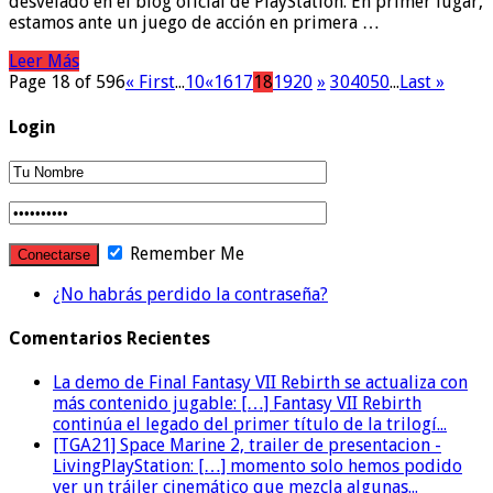
desvelado en el blog oficial de PlayStation. En primer lugar,
estamos ante un juego de acción en primera …
Leer Más
Page 18 of 596
« First
...
10
«
16
17
18
19
20
»
30
40
50
...
Last »
Login
Remember Me
¿No habrás perdido la contraseña?
Comentarios Recientes
La demo de Final Fantasy VII Rebirth se actualiza con
más contenido jugable: […] Fantasy VII Rebirth
continúa el legado del primer título de la trilogí...
[TGA21] Space Marine 2, trailer de presentacion -
LivingPlayStation: […] momento solo hemos podido
ver un tráiler cinemático que mezcla algunas...