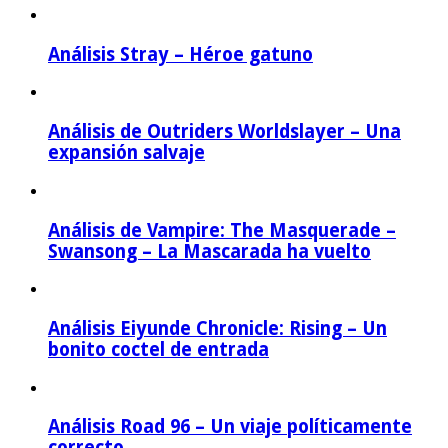
Análisis Stray – Héroe gatuno
Análisis de Outriders Worldslayer – Una
expansión salvaje
Análisis de Vampire: The Masquerade –
Swansong – La Mascarada ha vuelto
Análisis Eiyunde Chronicle: Rising – Un
bonito coctel de entrada
Análisis Road 96 – Un viaje políticamente
correcto