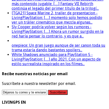
más contenido jugable: […] Fantasy VII Rebirth
continúa el legado del primer título de la trilogí...
[TGA21] Space Marine 2, trailer de presentacion -
LivingPlayStation: […] momento solo hemos podido
ver un tráiler cinemático que mezcla algunas...
Sly Cooper podría volver según los rumores -
LivingPlayStation: […] Ahora un rumor surgido en la
red haría pensar lo contrario, y es que a...
onepiece: Un gran juego aunque de ser canon toda su
trama estaría dando bastantes spoilers...
White Shadows anunciado para PlayStation 5 -
LivingPlayStation: […] año 2021. Con un aspecto de
estilo surrealista inspirado en los filmes...
Recibe nuestras noticias por email
Suscríbete a nuestra newsletter por email.
LIVINGPS EN