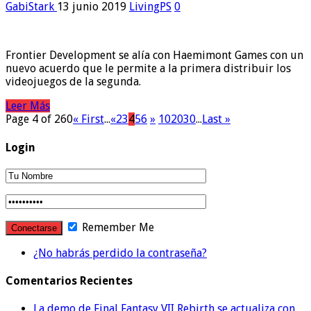
GabiStark
13 junio 2019
LivingPS
0
Frontier Development se alía con Haemimont Games con un
nuevo acuerdo que le permite a la primera distribuir los
videojuegos de la segunda.
Leer Más
Page 4 of 260
« First
...
«
2
3
4
5
6
»
10
20
30
...
Last »
Login
Remember Me
¿No habrás perdido la contraseña?
Comentarios Recientes
La demo de Final Fantasy VII Rebirth se actualiza con