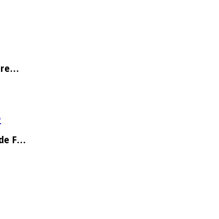
o re…
e
 de F…