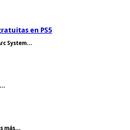
gratuitas en PS5
 Arc System…
de…
ues más…