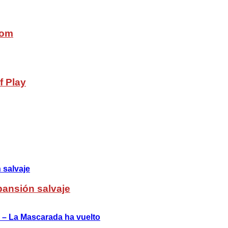
com
f Play
pansión salvaje